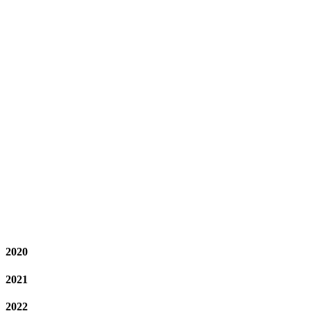
2024 / 4
广域铭岛已成功助力领克汽车成都工厂获评西部地区唯一一家
CMMM四级认证主机厂
2024 / 8
广域铭岛获得国际CMMI5认证，软件研发能力成熟度达到国
际领先水平。
2024 / 9
广域铭岛赋能的衢州极电基地获CMMM四级认证，系浙江首
家、全国电芯行业首个四级工厂。
2024 / 10
广域铭岛荣获“中国潜在独角兽”称号。
2020
2021
2022