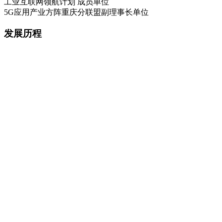
工业互联网领航计划 成员单位
5G应用产业方阵重庆分联盟副理事长单位
发展历程
2020 / 5
吉利工业互联网平台总部项目成立筹备，逐步服务吉利体系数
十个基地。
2020 / 8
吉利工业互联网平台总部项目落户重庆两江新区，赋能华东、
华北、西南。
2020 / 12
作为吉利工业互联网平台总部，广域铭岛数字科技有限公司成
立。
2021 / 8