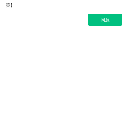
策】
同意
热门产品
常用解决方案
创新实训
资讯中心
生态伙伴
关于Geega