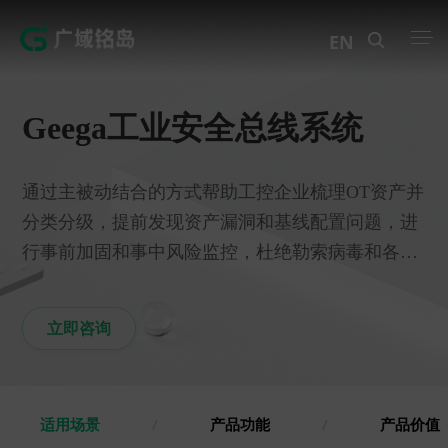
EN
产品中心
Geega工业安全总线系统
解决方案
通过主被动结合的方式帮助工控企业梳理OT资产并
案例中心
分类分级，提前发现资产漏洞和基线配置问题，进
创新实训
行事前加固和事中风险监控，杜绝勒索病毒和各类
威胁的入侵，帮助企业保护生产资料，保障企业安
资讯中心
全生产。
立即咨询
生态伙伴
关于Geega
适用场景
/
产品功能
/
产品价值