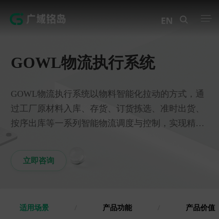
EN
产品中心
GOWL物流执行系统
解决方案
GOWL物流执行系统以物料智能化拉动的方式，通
案例中心
过工厂原材料入库、存货、订货拣选、准时出货、
创新实训
按序出库等一系列智能物流调度与控制，实现精益
化管理和内外物流的复杂环节无缝衔接，有效提高
资讯中心
整个工厂物流效率。
立即咨询
生态伙伴
关于Geega
适用场景
/
产品功能
/
产品价值