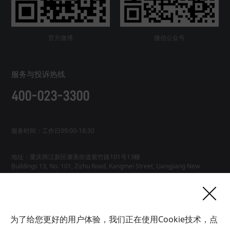
官方微博
微信公众号
服务与投诉热线
400-023-3300
服务时间：工作日09:00-18:30
地址：重庆两江新区康美街道紫竹路101号13幢
Buildings 13, No. 101, Zizhu Road, Kangmei Street, Liangjiang New
友情链接
为了给您更好的用户体验，我们正在使用Cookie技术，点
网站地图
工业AI智能体