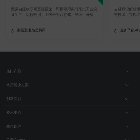
无需自建物联网基础设施，即插即用实时采集工业设
吉链标识解析
备生产、运行数据，上传云平台存储、整理、分析，
链技术，实现
运用数字孪生镜像技术，融合场景、知识、数据沉淀
存证、开放服
机理模型，快速建立数据服务及交互标准，助力企业
府、ISV提供
数据互通,智造协同
服务平台,标
持续数字化升级。
务。
热门产品
常用解决方案
创新实训
资讯中心
生态伙伴
关于Geega