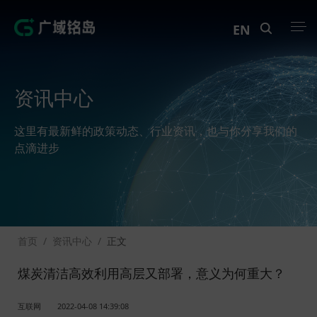
EN
产品中心
资讯中心
解决方案
这里有最新鲜的政策动态、行业资讯，也与你分享我们的
案例中心
点滴进步
创新实训
资讯中心
首页
/
资讯中心
/
正文
生态伙伴
煤炭清洁高效利用高层又部署，意义为何重大？
关于Geega
互联网
2022-04-08 14:39:08