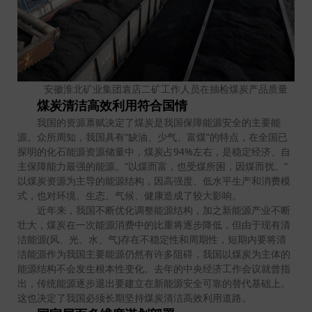
安徽淮北矿业集团袁店二矿工作人员在抽检煤炭产品质量
煤炭清洁高效利用符合国情
我国的资源禀赋决定了煤炭是我国保障能源安全的主要能
源。众所周知，我国具有“缺油、少气、富煤”的特点，在全国已
探明的化石能源资源储量中，煤炭占94%左右，是稳定经济、自
主保障能力最强的能源。“以煤而富，也受煤所困，因煤而扰。”
以煤炭资源为主导的能源结构，因高强度、低水平生产和消费模
式，也对环境、生态、气候、健康造成了较大影响。
近年来，我国不断优化调整能源结构，加之新能源产业不断
壮大，煤炭在一次能源消费中的比重将逐步降低，但由于现有清
洁能源(风、光、水、气)存在不稳定性和周期性，短期内要将清
洁能源作为我国主要能源仍然有许多阻碍，我国以煤炭为主体的
能源结构不会发生根本性变化。去年的中央经济工作会议就曾指
出，传统能源逐步退出要建立在新能源安全可靠的替代基础上。
这也决定了我国必须长期坚持煤炭清洁高效利用道路。