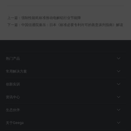
上一篇：强制性能耗标准推动电解铝行业节能降
下一篇：中国信通院秦乐：日本《标准必要专利许可的善意谈判指南》解读
热门产品
常用解决方案
创新实训
资讯中心
生态伙伴
关于Geega