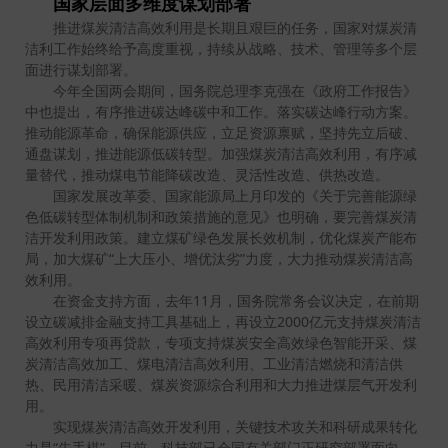
国家层面多维度谋划部署
推进煤炭清洁高效利用是长期且艰巨的任务，国家对煤炭清
洁利工作始终给予高度重视，持续从战略、技术、管理等多个层
面进行谋划部署。
今年全国两会期间，国务院总理李克强在《政府工作报告》
中也提出，有序推进碳达峰碳中和工作。落实碳达峰行动方案。
推动能源革命，确保能源供应，立足资源禀赋，坚持先立后破、
通盘谋划，推进能源低碳转型。加强煤炭清洁高效利用，有序减
量替代，推动煤电节能降碳改造、灵活性改造、供热改造。
国家发展改革委、国家能源局上月印发的《关于完善能源绿
色低碳转型体制机制和政策措施的意见》也明确，要完善煤炭清
洁开发利用政策。建立煤矿绿色发展长效机制，优化煤炭产能布
局，加大煤矿“上大压小、增优汰劣”力度，大力推动煤炭清洁高
效利用。
在资金支持方面，去年11月，国务院常务会议决定，在前期
设立碳减排金融支持工具基础上，再设立2000亿元支持煤炭清洁
高效利用专项再贷款，专项支持煤炭安全高效绿色智能开采、煤
炭清洁高效加工、煤电清洁高效利用、工业清洁燃烧和清洁供
热、民用清洁采暖、煤炭资源综合利用和大力推进煤层气开发利
用。
实现煤炭清洁高效开发利用，关键技术攻关和科研成果转化
力是“先手棋”。目前，科技部已会同有关部门正研究部署面向