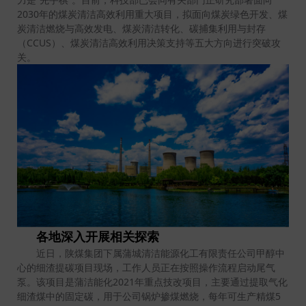
2030年的煤炭清洁高效利用重大项目，拟面向煤炭绿色开发、煤
炭清洁燃烧与高效发电、煤炭清洁转化、碳捕集利用与封存
（CCUS）、煤炭清洁高效利用决策支持等五大方向进行突破攻
关。
各地深入开展相关探索
近日，陕煤集团下属蒲城清洁能源化工有限责任公司甲醇中
心的细渣提碳项目现场，工作人员正在按照操作流程启动尾气
泵。该项目是蒲洁能化2021年重点技改项目，主要通过提取气化
细渣煤中的固定碳，用于公司锅炉掺煤燃烧，每年可生产精煤5