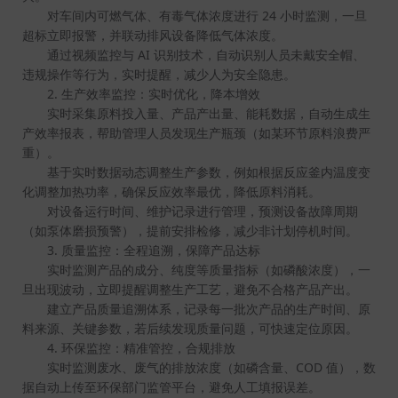
24
对车间内可燃气体、有毒气体浓度进行
小时监测，一旦
超标立即报警，并联动排风设备降低气体浓度。
AI
通过视频监控与
识别技术，自动识别人员未戴安全帽、
违规操作等行为，实时提醒，减少人为安全隐患。
2.
生产效率监控：实时优化，降本增效
实时采集原料投入量、产品产出量、能耗数据，自动生成生
产效率报表，帮助管理人员发现生产瓶颈（如某环节原料浪费严
重）。
基于实时数据动态调整生产参数，例如根据反应釜内温度变
化调整加热功率，确保反应效率最优，降低原料消耗。
对设备运行时间、维护记录进行管理，预测设备故障周期
（如泵体磨损预警），提前安排检修，减少非计划停机时间。
3.
质量监控：全程追溯，保障产品达标
实时监测产品的成分、纯度等质量指标（如磷酸浓度），一
旦出现波动，立即提醒调整生产工艺，避免不合格产品产出。
建立产品质量追溯体系，记录每一批次产品的生产时间、原
料来源、关键参数，若后续发现质量问题，可快速定位原因。
4.
环保监控：精准管控，合规排放
COD
实时监测废水、废气的排放浓度（如磷含量、
值），数
据自动上传至环保部门监管平台，避免人工填报误差。