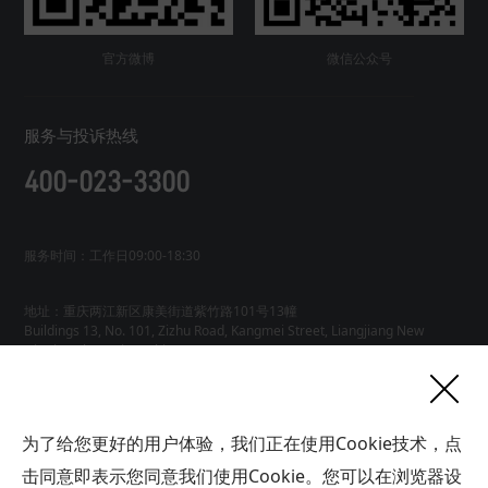
官方微博
微信公众号
服务与投诉热线
400-023-3300
服务时间：工作日09:00-18:30
地址：重庆两江新区康美街道紫竹路101号13幢
Buildings 13, No. 101, Zizhu Road, Kangmei Street, Liangjiang New
友情链接
为了给您更好的用户体验，我们正在使用Cookie技术，点
网站地图
工业AI智能体
击同意即表示您同意我们使用Cookie。您可以在浏览器设