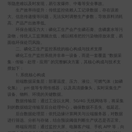
等隐患难以及时发现，易引发爆炸、中毒等安全事故。
生产效率待提升：传统监控依赖人工记录数据，存在误差
大、信息传递慢等问题，无法实时调整生产参数，导致原料消耗
高、产品产出效率低。
环保合规压力大：磷化工生产会产生磷石膏、含磷废水等污
染物，传统人工监测频次低，难以精准把控污染物排放浓度，易
面临环保处罚风险。
二、磷化工生产监控系统的核心构成与技术支撑
磷化工生产监控系统并非单一设备，而是一套覆盖
“数据采
-
-
-
集
传输
处理
应用”
的完整解决方案，其核心构成与技术支
撑如下：
1.
系统核心构成
前端数据采集层：部署温度、压力、液位、可燃气体（如磷
pH
化氢）、
值等专用传感器，以及高清摄像头，实时采集生产
设备、物料、环境的关键数据。
5G/4G
数据传输层：通过工业以太网、
无线网络等，将采集
到的数据稳定传输至后台处理中心，确保数据不丢失、低延迟。
后台数据处理层：依托边缘计算网关与云端服务器，对数据
进行筛选、分析与存储，结合预设阈值判断生产状态是否正常。
APP
终端应用层：通过监控大屏、电脑客户端、手机
等，向