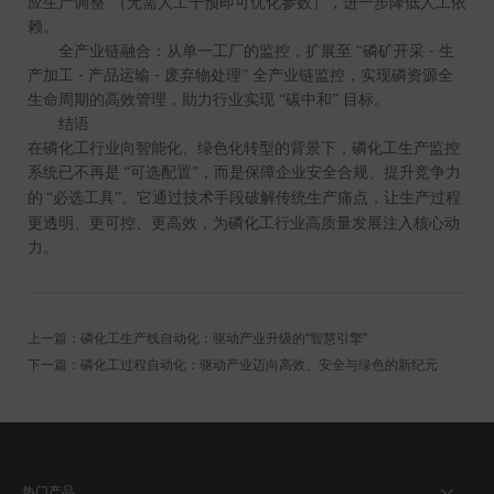
应生产调整”（无需人工干预即可优化参数），进一步降低人工依
赖。
-
全产业链融合：从单一工厂的监控，扩展至
“磷矿开采
生
-
-
产加工
产品运输
废弃物处理”
全产业链监控，实现磷资源全
生命周期的高效管理，助力行业实现
“碳中和”
目标。
结语
在磷化工行业向智能化、绿色化转型的背景下，磷化工生产监控
系统已不再是
“可选配置”，而是保障企业安全合规、提升竞争力
的
“必选工具”。它通过技术手段破解传统生产痛点，让生产过程
更透明、更可控、更高效，为磷化工行业高质量发展注入核心动
力。
上一篇：磷化工生产线自动化：驱动产业升级的“智慧引擎”
下一篇：磷化工过程自动化：驱动产业迈向高效、安全与绿色的新纪元
热门产品