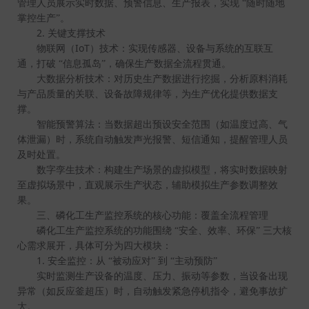
管理人员展示实时数据、预警信息、生产报表，实现
“随时随地
掌控生产”。
2.
关键支撑技术
IoT
物联网（
）技术：实现传感器、设备与系统的互联互
通，打破
“信息孤岛”，确保生产数据全流程贯通。
大数据分析技术：对历史生产数据进行挖掘，分析原料消耗
与产品质量的关联、设备故障规律等，为生产优化提供数据支
撑。
智能预警算法：当数据超出预设安全范围（如温度过高、气
体泄漏）时，系统自动触发声光报警、短信通知，提醒管理人员
及时处置。
数字孪生技术：构建生产场景的虚拟模型，将实时数据映射
至虚拟场景中，直观展示生产状态，辅助模拟生产参数调整效
果。
三、磷化工生产监控系统的核心功能：覆盖全流程管理
磷化工生产监控系统的功能围绕
“安全、效率、环保”
三大核
心需求展开，具体可分为四大模块：
1.
安全监控：从
“被动应对”
到
“主动预防”
实时监测生产设备的温度、压力、振动等参数，当设备出现
异常（如反应釜超压）时，自动触发紧急停机指令，避免事故扩
大。