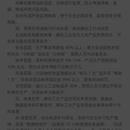
对磷石膏堆场的湿度、位移进行监测，防止堆场滑坡、渗
漏，降低环境污染风险。
自动生成环保监测报表，便于企业定期自查，提前排查合规
风险。
四、系统应用成效与行业价值：推动磷化工行业转型
从实际应用案例来看，磷化工企业引入生产监控系统后，可
在多方面实现显著提升：
60%
安全层面：生产事故率降低
以上，重大安全隐患发现
时间从
“小时级”
缩短至
“分钟级”，保障人员与设备安全。
8%-15%
效率层面：原料利用率提升
，产品生产周期缩短
10%
左右，部分企业年增收可达数百万元。
1
环保层面：污染物排放监测频次从
“每日
次”
提升至
“每秒
1
99%
次”，排放浓度达标率稳定在
以上，避免环保处罚。
30%
管理层面：减少人工巡检成本
，管理人员可通过手机实
时掌控生产，决策效率大幅提升。
五、未来趋势：磷化工生产监控系统将更智能、更融合
随着技术的不断迭代，磷化工生产监控系统未来将向两个方
向发展：
AI
深度应用：结合机器学习算法，系统可自主学习生产规
72
律，实现
“预测性维护”（如提前
小时预测设备故障）、“自适