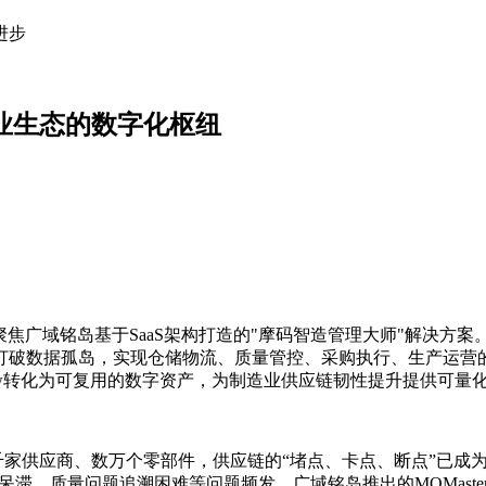
进步
产业生态的数字化枢纽
聚焦广域铭岛基于
SaaS
架构打造的
"
摩码智造管理大师
"
解决方案
打破数据孤岛，实现仓储物流、质量管控、采购执行、生产运营
w
转化为可复用的数字资产，为制造业供应链韧性提升提供可量
家供应商、数万个零部件，供应链的“堵点、卡点、断点”已成
呆滞、质量问题追溯困难等问题频发。广域铭岛推出的
MOMaste