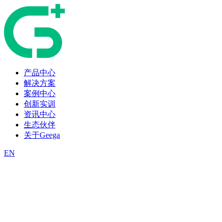
产品中心
解决方案
案例中心
创新实训
资讯中心
生态伙伴
关于Geega
EN