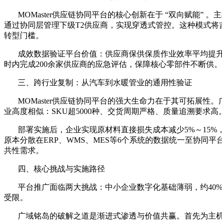
MOMaster
供应链协同平台的核心创新在于
“双向赋能”
。主
通过协同层管理下级
T2
供应商，实现穿透式管控。这种模式将
转型门槛。
成效数据验证平台价值：供应商保供保质作业效率平均提
时内完成
200
余家供应商的应急评估，保障核心零部件不断供。
三、跨行业复制：从汽车到水暖管业的通用性验证
MOMaster
供应链协同平台的强大生命力在于其可拓展性。
业高度相似：
SKU
超
5000
种、交货周期严格、质量追溯要求高
部署实施后，企业实现原材料直接损失成本减少
5%
～
15%
原本分散在
ERP
、
WMS
、
MES
等
6
个系统的数据统一至协同平
共性需求。
四、核心挑战与实施路径
平台推广面临两大挑战：中小企业数字化基础薄弱，约
40
受限。
广域铭岛的破解之道是渐进式渗透与价值共赢。首先为主