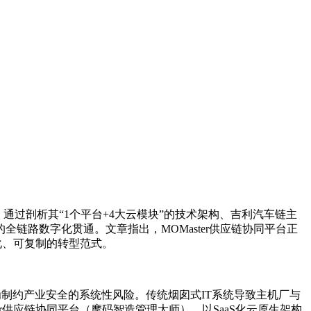
。通过剖析其“
1
个平台
+4
大云模块”的技术架构、吉利汽车链主
的全链路数字化贯通。文章指出，
MOMaster
供应链协同平台正
化、可复制的转型范式。
为制约产业安全的系统性风险。传统烟囱式
IT
系统导致主机厂与
r
供应链协同平台（摩码智造管理大师），以
SaaS
化云原生架构