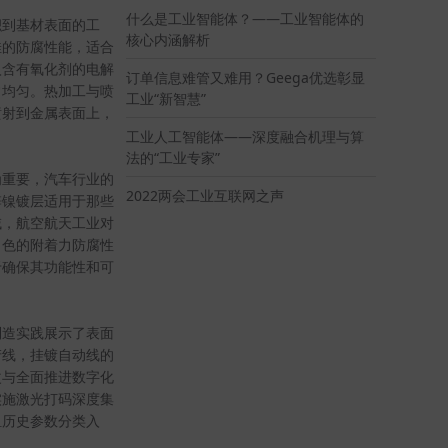
什么是工业智能体？——工业智能体的
积到基材表面的工
核心内涵解析
佳的防腐性能，适合
入含有氧化剂的电解
订单信息难管又难用？Geega优选彰显
常均匀。热加工与喷
工业“新智慧”
喷射到金属表面上，
工业人工智能体——深度融合机理与算
法的“工业专家”
为重要，汽车行业的
2022两会工业互联网之声
锌镍镀层适用于那些
域，航空航天工业对
出色的附着力防腐性
于确保其功能性和可
制造实践展示了表面
产线，挂镀自动线的
改与全面推进数字化
实施激光打码深度集
组历史参数分类入