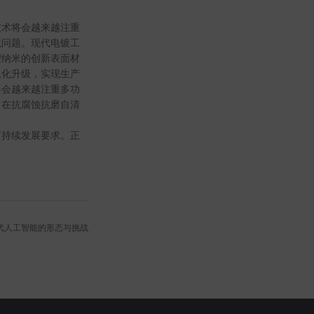
技术将会越来越注重
境问题。现代电镀工
望纳米的创新表面材
息化升级，实现生产
将会越来越注重多功
，在抗腐蚀抗磨自清
可持续发展要求。正
代人工智能的形态与挑战