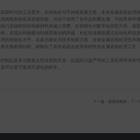
适应新时代的工业需求。在绿色化与可持续发展方面，未来金属表面处理
程虽然能有效提高表面性能，但由于使用了化学品和重金属，可能带来环
去除污染物和回收电镀材料来减少浪费。在智能化与数字化转型方面，德
架构，实现从经验驱动到模型驱动的跨越；长虹技佳规划通过自动化和信
处理的智能化水平。在多功能化与技术创新方面，未来金属表面处理技术
然界生物表面结构，研制出了具有超疏水超滑等特性的金属表面处理工艺
化控制以及多功能复合型涂层的开发，以适应日益严苛的工业应用环境和
而是可计算可复现可进化的科学。
下一篇：超级智能体：下一