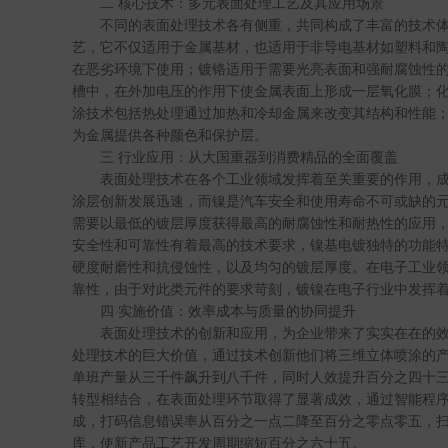
二
核心技术：多元表面处理工艺及其应用场景
不同的表面处理技术各有侧重，共同构成了丰富的技术
艺，它不仅适用于金属基材，也适用于非导电基材如塑料和
在恶劣环境下使用；镀铬适用于需要光亮表面和强耐腐蚀性
槽中，在外加电压的作用下使金属表面上形成一层氧化膜；
涂技术包括热处理通过加热和冷却金属来改变其结构和性能
为金属提供各种颜色和保护层。
三
行业应用：从大国重器到消费精品的全面覆盖
表面处理技术在各个工业领域发挥着至关重要的作用，
涂层创新发展迅速，而镍是汽车安全和使用寿命不可或缺的
需要以最低的镀层厚度获得最高的耐腐蚀性和耐热性的应用
安全性和可靠性有着最高的技术要求，镍基电镀独特的功能
硬度耐磨性和抗侵蚀性，以及均匀的镀层厚度。在电子工业
靠性，由于对此类元件的要求苛刻，镀镍在电子行业中发挥
四
实施价值：效率成本与质量的协同提升
表面处理技术的创新和应用，为企业带来了实实在在的
处理技术的巨大价值，通过技术创新他们将三维立体喷涂的
单班产量从三千件飙升到八千件，同时人效提升百分之四十
转型相结合，在表面处理环节取得了显著成效，通过智能程
成，打码信息错误率从百分之一点二降至百分之零点零五，
库，使新产品工艺开发周期缩短百分之六十五。