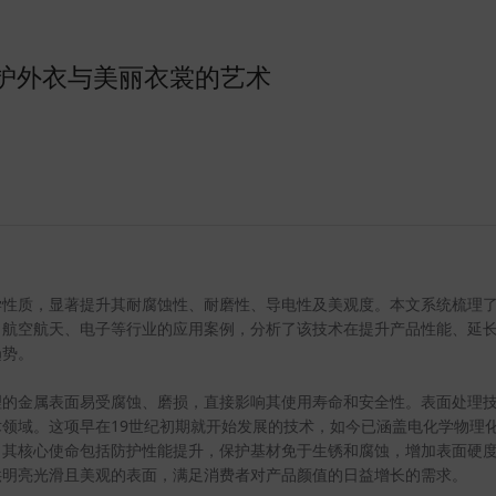
护外衣与美丽衣裳的艺术
学性质，显著提升其耐腐蚀性、耐磨性、导电性及美观度。本文系统梳理
、航空航天、电子等行业的应用案例，分析了该技术在提升产品性能、延
趋势。
理的金属表面易受腐蚀、磨损，直接影响其使用寿命和安全性。表面处理
19
术领域。这项早在
世纪初期就开始发展的技术，如今已涵盖电化学物理
。其核心使命包括防护性能提升，保护基材免于生锈和腐蚀，增加表面硬
供明亮光滑且美观的表面，满足消费者对产品颜值的日益增长的需求。