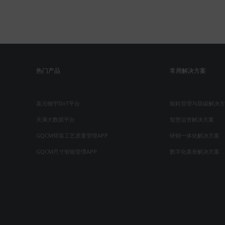
热门产品
常用解决方案
嘉元物宇IIoT平台
能耗管理与双碳解决方
天满大数据平台
智慧运营解决方案
GQCM焊装工艺质量管理APP
研销一体化解决方案
GQCM尺寸智能管理APP
数字化基座解决方案