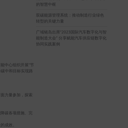
的智慧中枢
双碳能源管理系统：推动制造行业绿色
转型的关键力量
广域铭岛出席“2023国际汽车数字化与智
能制造大会” 分享赋能汽车供应链数字化
协同实践案例
能中心组织开展“节
峰碳中和目标实现路
方面力量参加，探索
能降碳各项措施、完
大的成效。