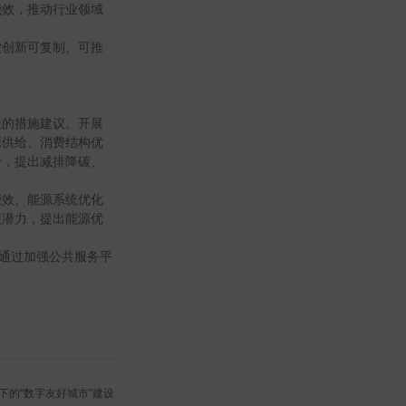
能效，推动行业领域
索创新可复制、可推
级的措施建议。开展
源供给、消费结构优
析，提出减排降碳、
能效、能源系统优化
碳潜力，提出能源优
，通过加强公共服务平
下的“数字友好城市”建设