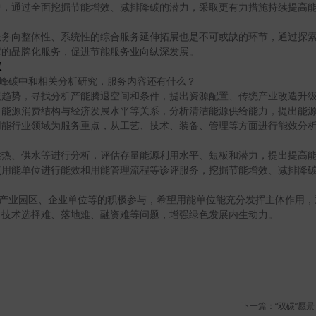
中，通过全面挖掘节能增效、减排降碳的潜力，采取更有力措施持续提高
服务向整体性、系统性的综合服务延伸拓展也是不可或缺的环节，通过探
障的品牌化服务，促进节能服务业向纵深发展。
议
达峰碳中和相关分析研究，服务内容还有什么？
展趋势，寻找分析产能腾退空间和条件，提出资源配置、传统产业改造升
、能源消费结构与经济发展水平等关系，分析清洁能源供给能力，提出能
用能行业领域为服务重点，从工艺、技术、装备、管理等方面进行能效分
供热、供水等进行分析，评估存量能源利用水平、短板和潜力，提出提高
点用能单位进行能效和用能管理流程等诊评服务，挖掘节能增效、减排降
要产业园区、企业单位等的积极参与，希望用能单位能充分发挥主体作用
目技术选择难、落地难、融资难等问题，增强绿色发展内生动力。
下一篇：“双碳”愿景