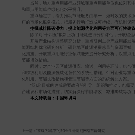
当然，地方重点用能行业领域和重点用能单位也位列其
和重点用能单位绿色化水平提升。
重点确定了，着力推动节能服务由单一、短时效的技术
广的市场化服务模式，把服务行动打造成可持续、有机制保
挖掘减排降碳潜力，提出能源优化利用等方面可行性建
除了对“十四五”拟新上项目能耗进行分析评估，开展碳
开展产业结构调整研究分析，重点研判主导产业用能发
能源结构优化研究分析，研判地区能源消费总量与资源禀赋
化措施。开展重点用能行业领域能效提升研究分析，以重点
节能增效措施。
同时，对产业园区能源供应、输送、利用等环节，结合
和梯级利用及能源低碳化替代的系统性措施。针对企业等重
化利用、节能技改措施和管理节能等方面的系统解决方案。
“双碳”目标的达成需要政府的引导、组织和推动，也需
台建设和市场化措施，切实解决好节能增效、减排降碳等项
本文转载自：中国环境网
上一篇：“双碳”战略下的5G全生命周期网络节能研究