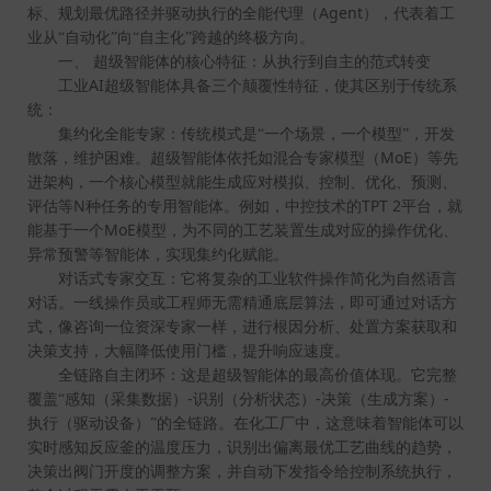
Agent
标、规划最优路径并驱动执行的全能代理（
），代表着工
业从“自动化”向“自主化”跨越的终极方向。
一、
超级智能体的核心特征：从执行到自主的范式转变
AI
工业
超级智能体具备三个颠覆性特征，使其区别于传统系
统：
集约化全能专家：传统模式是“一个场景，一个模型”，开发
MoE
散落，维护困难。超级智能体依托如混合专家模型（
）等先
进架构，一个核心模型就能生成应对模拟、控制、优化、预测、
N
TPT 2
评估等
种任务的专用智能体。例如，中控技术的
平台，就
MoE
能基于一个
模型，为不同的工艺装置生成对应的操作优化、
异常预警等智能体，实现集约化赋能。
对话式专家交互：它将复杂的工业软件操作简化为自然语言
对话。一线操作员或工程师无需精通底层算法，即可通过对话方
式，像咨询一位资深专家一样，进行根因分析、处置方案获取和
决策支持，大幅降低使用门槛，提升响应速度。
全链路自主闭环：这是超级智能体的最高价值体现。它完整
-
-
-
覆盖“感知（采集数据）
识别（分析状态）
决策（生成方案）
执行（驱动设备）”的全链路。在化工厂中，这意味着智能体可以
实时感知反应釜的温度压力，识别出偏离最优工艺曲线的趋势，
决策出阀门开度的调整方案，并自动下发指令给控制系统执行，