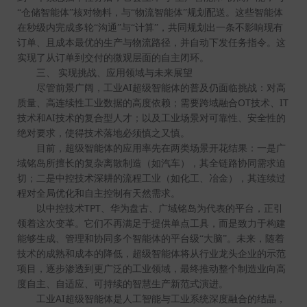
“仓储智能体”核对物料，与“物流智能体”规划配送。这些智能体
在秒级内完成多轮“沟通”与“计算”，共同规划出一条不影响现有
订单、且成本最优的生产与物流路径，并自动下发任务指令。这
实现了从订单到交付的微观层面的自主闭环。
三、
实现挑战、应用领域与未来展望
AI
尽管前景广阔，工业
超级智能体的普及仍面临挑战：对高
OT
IT
质量、高连续性工业数据的高度依赖；需要跨域融合
技术、
AI
技术和
技术的复合型人才；以及工业场景对可靠性、安全性的
绝对要求，使得技术落地必须慎之又慎。
目前，超级智能体的应用率先在两类场景开花结果：一是广
域铭岛所擅长的复杂离散制造（如汽车），其全链路协同需求迫
切；二是中控技术深耕的流程工业（如化工、冶金），其连续过
程对全局优化和自主控制有天然需求。
TPT
以中控技术
、华为盘古、广域铭岛为代表的平台，正引
领着这次变革。它们不再满足于提供单点工具，而是致力于构建
能够生成、管理和协同多个智能体的平台级“大脑”。未来，随着
技术的成熟和成本的降低，超级智能体将从行业龙头企业的示范
项目，逐步渗透到更广泛的工业领域，最终推动整个制造业向高
度自主、自适应、可持续的智慧生产新范式演进。
AI
工业
超级智能体是人工智能与工业系统深度融合的结晶，