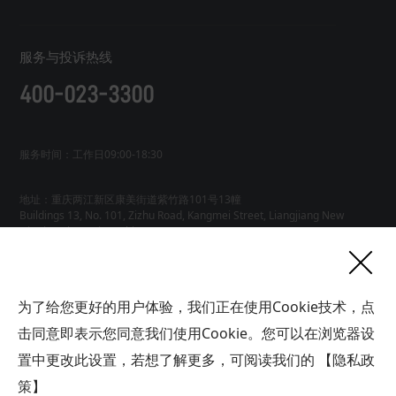
服务与投诉热线
400-023-3300
服务时间：工作日09:00-18:30
地址：重庆两江新区康美街道紫竹路101号13幢
Buildings 13, No. 101, Zizhu Road, Kangmei Street, Liangjiang New
友情链接
为了给您更好的用户体验，我们正在使用Cookie技术，点
网站地图
工业AI智能体
击同意即表示您同意我们使用Cookie。您可以在浏览器设
联系
置中更改此设置，若想了解更多，可阅读我们的
【隐私政
我们
版权所有广域铭岛数字科技有限公司 GYMD Digital Technology
Co.,
Ltd 渝ICP备2021001778号-1
策】
帮助中心