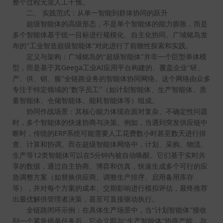
整个过程无需人工干预。
二、
实践范式：从单一智能到群体协同的跃升
超级智能体的高级形态，不是单个智能体的能力膨胀，而是
多个智能体基于统一目标进行规模化、自主化协同。广域铭岛发
布的“工业智造超级智能体”对此进行了前瞻性探索和实践。
定义与架构：广域铭岛的“超级智能体”并非一个巨型单体模
Geega
AI
型，而是基于其
工业
应用平台构建的、覆盖企业“研、
产、供、销、服”全链路业务的智能体协同网络。这个网络由众多
专注于特定领域的“数字员工”（如计划智能体、生产智能体、质
量智能体、仓储智能体、能耗智能体等）组成。
协同作战场景：其核心能力体现在面对复杂、不确定性问题
时，多个智能体的快速协商与决策。例如，当遇到突发供应链中
ERP
断时，传统的
系统可能需要人工花费数小时甚至数天进行排
查、计算和协调。而在超级智能体网络中，计划、采购、物流、
12
5
生产等
类智能体可以在
分钟内被自动唤醒。它们基于实时共
享的数据，通过自主协商、博弈和仿真，快速生成多个可行的应
急调整方案（如替换供应商、调整生产排序、启用备用库存
等），并对每个方案的成本、交期影响进行模拟评估，最终推荐
出最优解供管理者决策，甚至可直接驱动执行。
全链路闭环示例：在具体生产场景中，当“计划智能体”接收
到一个紧急插单任务后，它会立即与“生产智能体”协商产能，与