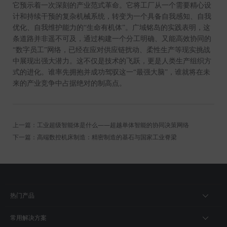
它预示着一次深刻的产业范式革命。它将工厂从一个需要精心设
计和持续干预的复杂机械系统，转变为一个具备自我感知、自我
优化、自我维护能力的“生命有机体”。广域铭岛的实践表明，这
条道路并非遥不可及，通过构建一个分工明确、又能高效协同的
“数字员工”网络，已经在应对供应链扰动、柔性生产等现实挑战
中展现出强大潜力。这不仅是技术的飞跃，更是人类生产组织方
式的进化。谁率先拥抱并成功驾驭这一“最强大脑”，谁就将在未
来的产业竞争中占据绝对的制高点。
上一篇：工业超级智能体是什么——超越单体智能的协同决策网络
下一篇：高端数控机床制造：精密制造的基石与国家工业脊梁
热门产品
常用解决方案