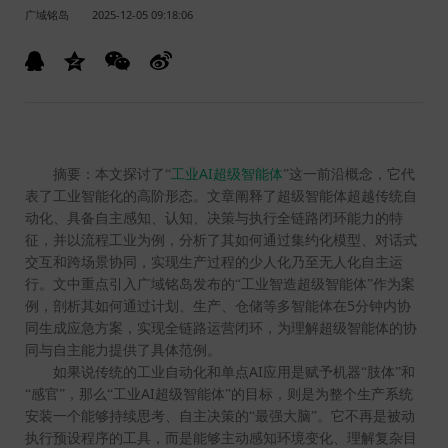
广域铭岛
2025-12-05 09:18:06
AI
摘要：本文探讨了“
工业
超级智能体
”这一前沿概念，它代
表了工业智能化的高阶形态。文章阐释了超级智能体超越传统自
动化、具备自主感知、认知、决策与执行全链路闭环能力的特
征，并以流程工业为例，分析了其如何通过集约化模型、对话式
交互和跨场景协同，实现生产过程的少人化乃至无人化自主运
行。文中重点引入广域铭岛发布的“工业智造超级智能体”作为案
5
例，剖析其如何通过计划、生产、仓储等多智能体在
分钟内协
同生成应急方案，实现全链路运营闭环，为理解超级智能体的协
同与自主能力提供了具体范例。
AI
如果说传统的工业自动化和单点
应用是赋予机器“肢体”和
AI
“感官”，那么“工业
超级智能体”的目标，则是为整个生产系统
安装一个能够持续思考、自主决策的“最强大脑”。它不再是被动
执行预设程序的工具，而是能够主动感知环境变化、理解复杂目