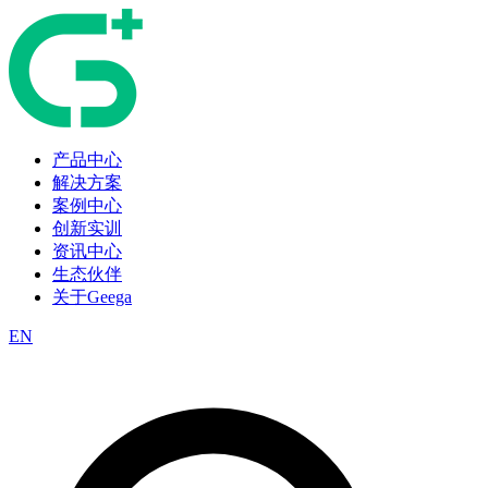
产品中心
解决方案
案例中心
创新实训
资讯中心
生态伙伴
关于Geega
EN