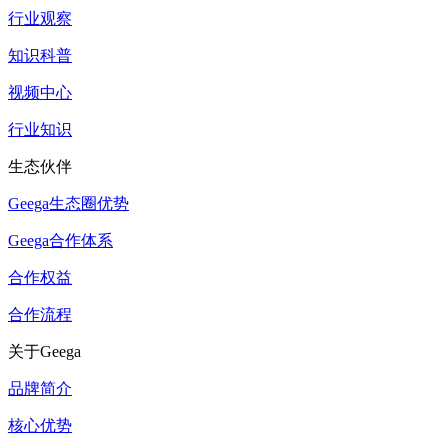
行业观察
知识科普
视频中心
行业知识
生态伙伴
Geega生态圈优势
Geega合作体系
合作权益
合作流程
关于Geega
品牌简介
核心优势