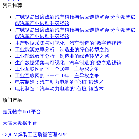
资讯推荐
广域铭岛出席成渝汽车科技与供应链博览会 分享数智赋
能汽车产业转型升级经验
广域铭岛出席成渝汽车科技与供应链博览会 分享数智赋
能汽车产业转型升级经验
生产数据采集与可视化：汽车制造的“数字透视镜”
工业能源效率分析：制造业的绿色转型之路
工业能源效率分析：制造业的绿色转型之路
生产数据采集与可视化：汽车制造的“数字透视镜”
工业互联网的下一个10年：主导权之争
工业互联网的下一个10年：主导权之争
电芯制造：汽车动力电池的“心脏”锻造术
电芯制造：汽车动力电池的“心脏”锻造术
热门产品
嘉元物宇IIoT平台
天满大数据平台
GQCM焊装工艺质量管理APP