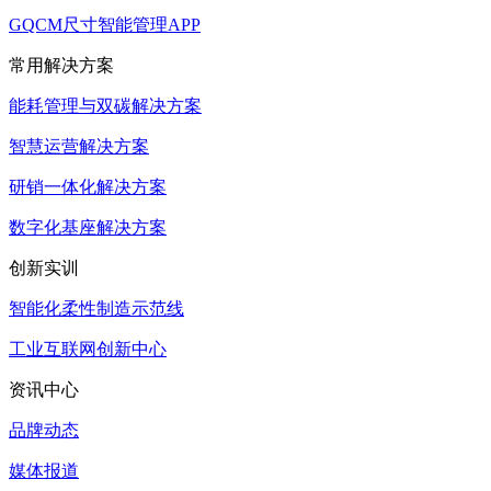
GQCM尺寸智能管理APP
常用解决方案
能耗管理与双碳解决方案
智慧运营解决方案
研销一体化解决方案
数字化基座解决方案
创新实训
智能化柔性制造示范线
工业互联网创新中心
资讯中心
品牌动态
媒体报道