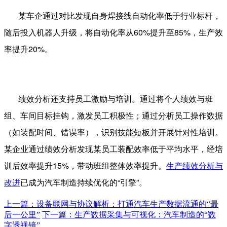
某车企通过对比发现自身焊接线自动化率低于行业标杆，
随后投入机器人升级，将自动化率从
60%
提升至
85%
，生产效
率提升
20%
。
绩效分析还支持员工激励与培训。通过将个人绩效与班
组、车间目标挂钩，激发员工积极性；通过分析员工操作数据
（如装配时间、错误率），识别技能短板并开展针对性培训。
某企业通过绩效分析发现某员工装配效率低于平均水平，经培
训后效率提升
15%
，带动班组整体效率提升。
生产绩效分析与
改进
已成为汽车制造持续优化的“引擎”。
上一篇：设备联网与协议解析：打通汽车生产数据流通的“最
后一公里”
下一篇：生产数据采集与可视化：汽车制造的“数
字透视镜”