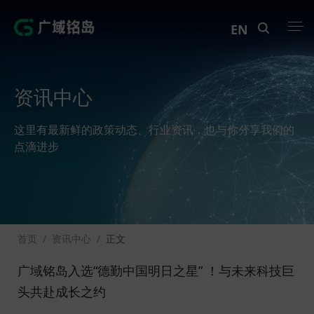
EN
产品中心
资讯中心
解决方案
这里有最新鲜的政策动态、行业资讯，也与你分享我们的
案例中心
点滴进步
创新实训
资讯中心
首页
/
资讯中心
/
正文
生态伙伴
广域铭岛入选“德勤中国明日之星” ！与未来科技巨
关于Geega
头共赴成长之约