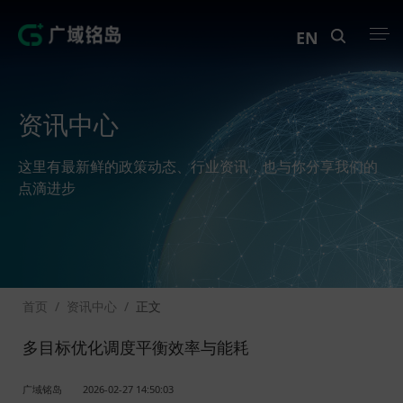
EN
产品中心
资讯中心
解决方案
这里有最新鲜的政策动态、行业资讯，也与你分享我们的
案例中心
点滴进步
创新实训
资讯中心
首页
/
资讯中心
/
正文
生态伙伴
多目标优化调度平衡效率与能耗
关于Geega
广域铭岛
2026-02-27 14:50:03