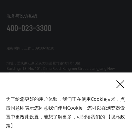
服务与投诉热线
400-023-3300
服务时间：工作日09:00-18:30
地址：重庆两江新区康美街道紫竹路101号13幢
Buildings 13, No. 101, Zizhu Road, Kangmei Street, Liangjiang New
友情链接
为了给您更好的用户体验，我们正在使用Cookie技术，点
网站地图
工业AI智能体
击同意即表示您同意我们使用Cookie。您可以在浏览器设
联系
置中更改此设置，若想了解更多，可阅读我们的
【隐私政
我们
版权所有广域铭岛数字科技有限公司 GYMD Digital Technology
Co.,
Ltd 渝ICP备2021001778号-1
策】
帮助中心