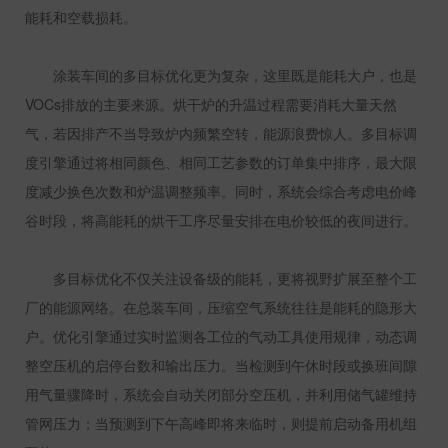
能耗和空载损耗。
涂装车间的多目标优化更为复杂，这里既是能耗大户，也是
VOCs
排放的主要来源。烘干炉的升温过程需要消耗大量天然
气，若因排产不当导致炉内频繁空转，能源浪费惊人。多目标调
度引擎通过将相同颜色、相同工艺参数的订单集中排序，最大限
度减少换色次数和炉温调整频率。同时，系统会综合考虑电价峰
谷时段，将高能耗的烘干工序尽量安排在电价较低的夜间进行。
多目标优化不仅关注设备级的能耗，更将视野扩展至整个工
厂的能源网络。在总装车间，压缩空气系统往往是能耗的隐形大
户。优化引擎通过实时监测各工位的气动工具使用规律，动态调
整空压机的启停台数和输出压力。当检测到午休时段或换班间隙
用气量骤降时，系统会自动关闭部分空压机，并利用储气罐维持
管网压力；当预测到下午高峰即将来临时，则提前启动备用机组