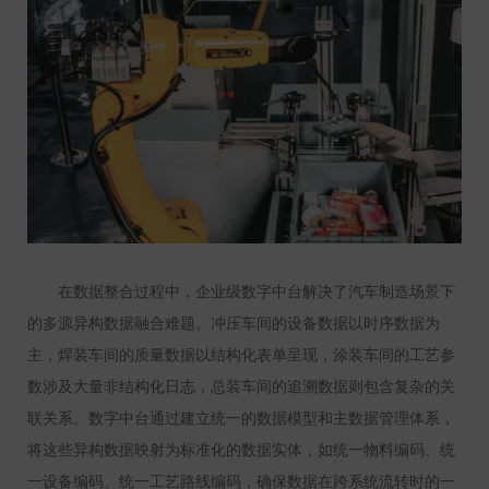
在数据整合过程中，企业级数字中台解决了汽车制造场景下
的多源异构数据融合难题。冲压车间的设备数据以时序数据为
主，焊装车间的质量数据以结构化表单呈现，涂装车间的工艺参
数涉及大量非结构化日志，总装车间的追溯数据则包含复杂的关
联关系。数字中台通过建立统一的数据模型和主数据管理体系，
将这些异构数据映射为标准化的数据实体，如统一物料编码、统
一设备编码、统一工艺路线编码，确保数据在跨系统流转时的一