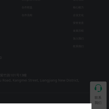
合作权益
核心能力
合作流程
企业文化
荣誉资质
发展历程
加入我们
联系我们
0
竹路101号13幢
hu Road, Kangmei Street, Liangjiang New District,
联系
我们