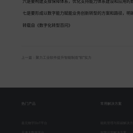
六是要构建支撑保障体系，优化支持能力体系建设和应用的
七是要形成以数字能力赋能业务创新转型的方案和路径，明
转载自《数字化转型百问》
上一篇：聚力工业软件提升智能制造“软”实力
热门产品
常用解决方案
嘉元物宇IIoT平台
能耗管理与双碳解决方
天满大数据平台
智慧运营解决方案