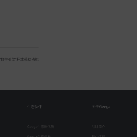
“数字引擎”释放强劲动能
生态伙伴
关于Geega
Geega生态圈优势
品牌简介
Geega合作体系
核心优势