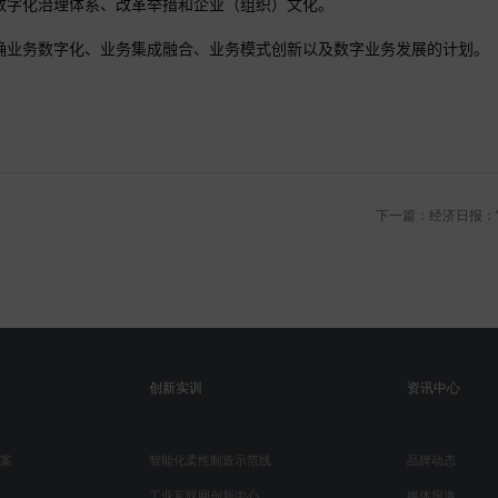
数字化治理体系、改革举措和企业（组织）文化。
确业务数字化、业务集成融合、业务模式创新以及数字业务发展的计划。
下一篇：经济日报：
创新实训
资讯中心
案
智能化柔性制造示范线
品牌动态
工业互联网创新中心
媒体报道