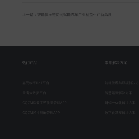
上一篇：智能供应链协同赋能汽车产业精益生产新高度
热门产品
常用解决方案
嘉元物宇IIoT平台
能耗管理与双碳解决方
天满大数据平台
智慧运营解决方案
GQCM焊装工艺质量管理APP
研销一体化解决方案
GQCM尺寸智能管理APP
数字化基座解决方案