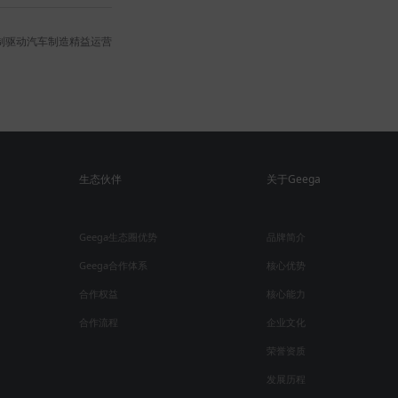
制驱动汽车制造精益运营
生态伙伴
关于Geega
Geega生态圈优势
品牌简介
Geega合作体系
核心优势
合作权益
核心能力
合作流程
企业文化
荣誉资质
发展历程