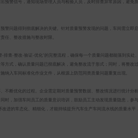
发出预警信号，通知现场管理人员与检验人员，及时排查异常原因，避免
保预警问题得到彻底解决的关键。针对质量预警发现的问题，车间需立即
改责任、整改措施与整改时限。
警
-
排查
-
整改
-
验证
-
优化”的完整流程，确保每一个质量问题都能落到实处
检等方式，确认质量问题已彻底解决，避免整改流于形式；同时，将整改
措施纳入车间标准化作业文件，从根源上防范同类质量问题重复出现。
环、不断优化的过程。企业需定期对质量预警数据、整改情况进行统计分
同时，加强车间员工的质量意识培训，鼓励员工主动发现质量隐患，参与
环改进的常态化、精细化，才能持续提升汽车生产车间流水线的质量水平