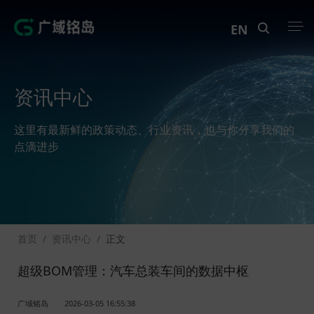
EN
产品中心
资讯中心
解决方案
这里有最新鲜的政策动态、行业资讯，也与你分享我们的
案例中心
点滴进步
创新实训
资讯中心
首页
/
资讯中心
/
正文
生态伙伴
超级BOM管理：汽车总装车间的数据中枢
关于Geega
广域铭岛
2026-03-05 16:55:38