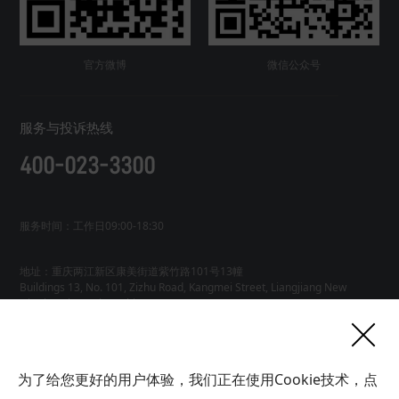
官方微博
微信公众号
服务与投诉热线
400-023-3300
服务时间：工作日09:00-18:30
地址：重庆两江新区康美街道紫竹路101号13幢
Buildings 13, No. 101, Zizhu Road, Kangmei Street, Liangjiang New
友情链接
为了给您更好的用户体验，我们正在使用Cookie技术，点
网站地图
工业AI智能体