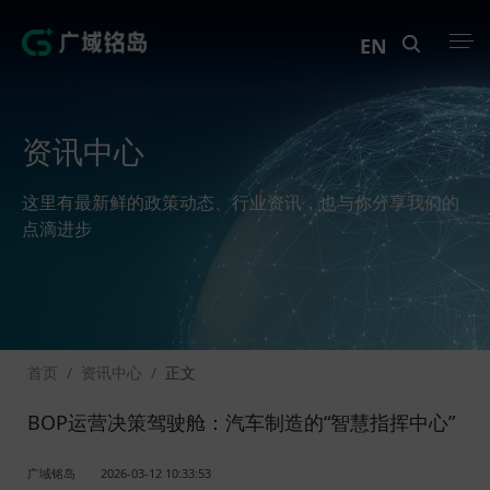
EN
产品中心
资讯中心
解决方案
这里有最新鲜的政策动态、行业资讯，也与你分享我们的
案例中心
点滴进步
创新实训
资讯中心
首页
/
资讯中心
/
正文
生态伙伴
BOP运营决策驾驶舱：汽车制造的“智慧指挥中心”
关于Geega
广域铭岛
2026-03-12 10:33:53