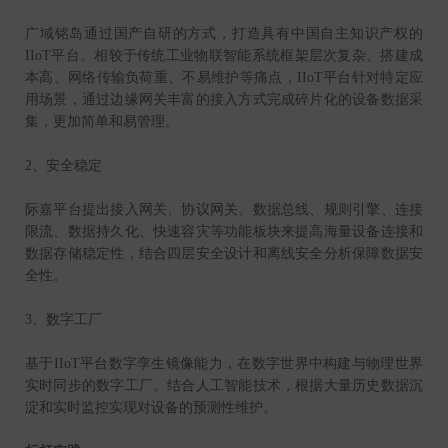
广域铭岛通过国产自研的方式，打造具有中国自主知识产权的
IIoT
平台。相较于传统工业物联智能系统框架层次复杂、搭建成
本高、网络传输负荷重、不易维护等痛点，
IIoT
平台针对特定应
用场景，通过边缘网关丰富的接入方式完成碎片化的设备数据采
集，更加简单和易管理。
2、安全稳定
际嘉平台提出接入网关、协议网关、数据总线、规则引擎、连接
限流、数据持久化、快速容灾等功能板块来提高海量设备连接和
数据存储稳定性，结合四层安全设计和离线安全分析保障数据安
全性。
3、数字工厂
基于
IIoT
平台数字孪生镜像能力，在数字世界中构建与物理世界
实时同步的数字工厂。结合人工智能技术，根据大量历史数据沉
淀和实时监控实现对设备的预测性维护。