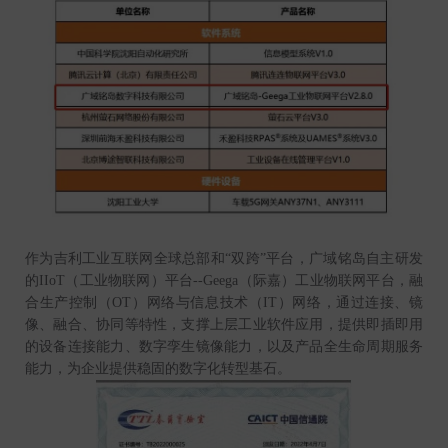
作为吉利工业互联网全球总部和“双跨”平台，广域铭岛自主研发
的
IIoT
（工业物联网）平台
--Geega
（际嘉）工业物联网平台，融
合生产控制（
OT
）网络与信息技术（
IT
）网络，通过连接、镜
像、融合、协同等特性，支撑上层工业软件应用，提供即插即用
的设备连接能力、数字孪生镜像能力，以及产品全生命周期服务
能力，为企业提供稳固的数字化转型基石。