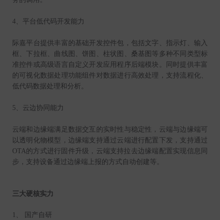
4、平台低代码开发能力
际嘉平台提供丰富的基础开发控件包，包括文字、指示灯、输入
框、下拉框、曲线图、饼图、柱状图、桑基图等多种不同类型标
准控件或高级语言自定义开发应用程序后端模块。同时提供丰富
的可视化数据处理功能组件对数据进行高效处理，支持流程化、
低代码数据处理和分析。
5、云边协同能力
云端和边缘端满足数据交互的实时性与稳定性，云端与边缘端可
以透明化物模型，边缘端支持通过云端进行配置下发，支持通过
OTA
的方式进行固件升级，云端支持拉去边缘端配置实现信息同
步，支持设备通过边缘端上报的方式自动创建等。
三大硬核实力
1、
国产自研