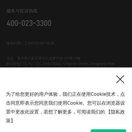
服务与投诉热线
400-023-3300
服务时间：工作日09:00-18:30
地址：重庆两江新区康美街道紫竹路101号13幢
Buildings 13, No. 101, Zizhu Road, Kangmei Street, Liangjiang New
友情链接
为了给您更好的用户体验，我们正在使用Cookie技术，点
网站地图
工业AI智能体
击同意即表示您同意我们使用Cookie。您可以在浏览器设
联系
置中更改此设置，若想了解更多，可阅读我们的
【隐私政
我们
版权所有广域铭岛数字科技有限公司 GYMD Digital Technology
Co.,
Ltd 渝ICP备2021001778号-1
策】
帮助中心
隐私政策