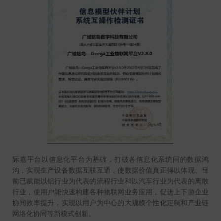
际嘉平台以信息化平台为基础，打破各信息化系统间的数据鸿
沟，实现生产设备数据互联互通，使数据价值真正得以体现。目
前已赋能以铝行业为代表的流程行业和以汽车行业为代表的离散
行业，使用户能快速构建各种物联网业务应用，促进上下游企业
协同效率提升，实现以用户为中心的大规模个性化定制和产业链
网络化协同等新模式创新。