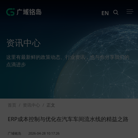
EN
产品中心
资讯中心
解决方案
这里有最新鲜的政策动态、行业资讯，也与你分享我们的
案例中心
点滴进步
创新实训
资讯中心
首页
/
资讯中心
/
正文
生态伙伴
ERP成本控制与优化在汽车车间流水线的精益之路
关于Geega
广域铭岛
2026-04-28 10:17:26