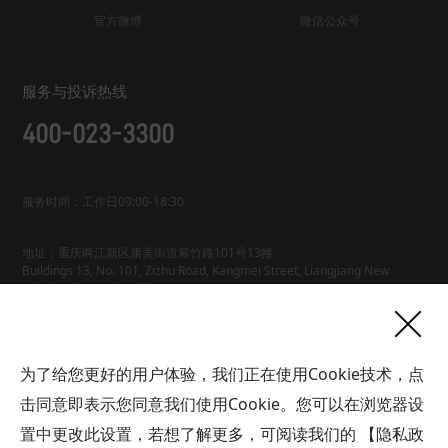
官方微博
微信公众号
服务与投诉热线
400-023-3300
服务时间：工作日09:00-18:30
地址：重庆两江新区康美街道紫竹路101号13幢
Buildings 13, No. 101, Zizhu Road, Kangmei Street, Liangjiang New
友情链接
为了给您更好的用户体验，我们正在使用Cookie技术，点
网站地图
工业AI智能体
击同意即表示您同意我们使用Cookie。您可以在浏览器设
联系
置中更改此设置，若想了解更多，可阅读我们的
【隐私政
我们
版权所有广域铭岛数字科技有限公司 GYMD Digital Technology