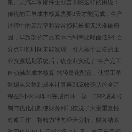
集。某汽车零部件企业曾面临这样的困境：
传统的工单成本核算需要
3
天才能完成，生产
过程中的废品率和异常损耗长期无法准确归
因，导致部分产品实际毛利率比账面低
8
个百
分点却长时间未能发现。引入基于云端的企
业资源规划系统后，该企业实现了“生产完工
自动触发成本核算”的轻量化配置，使得工单
数据从采集到成本计算再到应收确认的全流
程在
2
小时内即可完成闭环。这一
ERP
成本控
制与优化机制使财务部门摆脱了大量重复性
对账工作，将精力转向经营分析，财务结账
时间也从
10
人·天减少到
2
人·天。对于车间管