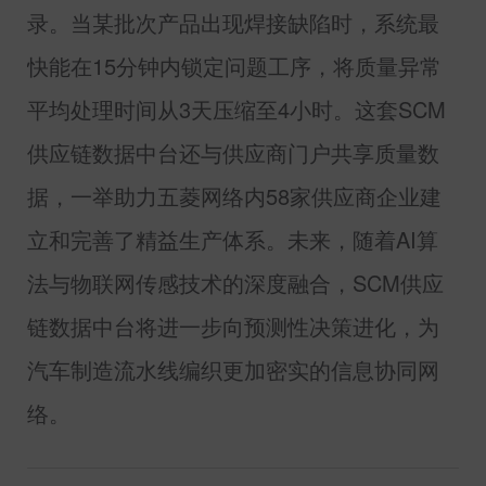
录。当某批次产品出现焊接缺陷时，系统最
快能在
15
分钟内锁定问题工序，将质量异常
平均处理时间从
3
天压缩至
4
小时。这套
SCM
供应链数据中台还与供应商门户共享质量数
据，一举助力五菱网络内
58
家供应商企业建
立和完善了精益生产体系。未来，随着
AI
算
法与物联网传感技术的深度融合，
SCM
供应
链数据中台将进一步向预测性决策进化，为
汽车制造流水线编织更加密实的信息协同网
络。