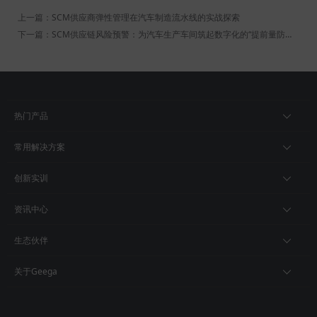
上一篇：SCM供应商弹性管理在汽车制造流水线的实战探索
下一篇：SCM供应链风险预警：为汽车生产车间筑起数字化的“提前量防火墙”
热门产品
常用解决方案
创新实训
资讯中心
生态伙伴
关于Geega