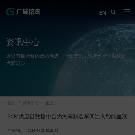
EN
产品中心
资讯中心
解决方案
这里有最新鲜的政策动态、行业资讯，也与你分享我们的
案例中心
点滴进步
创新实训
资讯中心
首页
/
资讯中心
/
正文
生态伙伴
SCM供应链数据中台为汽车制造车间注入智能血液
关于Geega
广域铭岛
2026-04-28 10:28:55