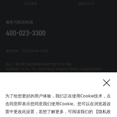
官方微博
微信公众号
服务与投诉热线
400-023-3300
服务时间：工作日09:00-18:30
地址：重庆两江新区康美街道紫竹路101号13幢
Buildings 13, No. 101, Zizhu Road, Kangmei Street, Liangjiang New
友情链接
为了给您更好的用户体验，我们正在使用Cookie技术，点
网站地图
工业AI智能体
击同意即表示您同意我们使用Cookie。您可以在浏览器设
联系
置中更改此设置，若想了解更多，可阅读我们的
【隐私政
我们
版权所有广域铭岛数字科技有限公司 GYMD Digital Technology
Co.,
Ltd 渝ICP备2021001778号-1