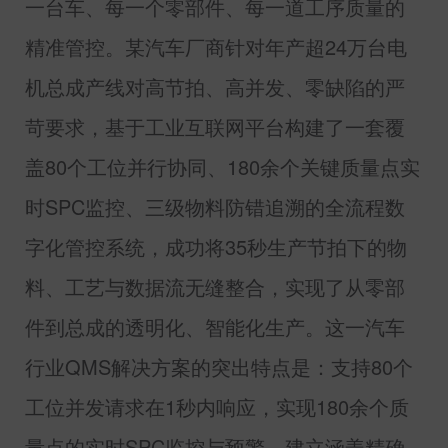
一台车、每一个零部件、每一道工序质量的
精准管控。某汽车厂商针对年产超
24
万台电
机总成产线对高节拍、高并发、零缺陷的严
苛要求，基于工业互联网平台构建了一套覆
盖
80
个工位并行协同、
180
余个关键质量点实
时
SPC
监控、三级物料防错追溯的全流程数
字化管控系统，成功将
35
秒生产节拍下的物
料、工艺与数据流无缝整合，实现了从零部
件到总成的透明化、智能化生产。这一汽车
行业
QMS
解决方案的突出特点是：支持
80
个
工位并发请求在
1
秒内响应，实现
180
余个质
量点的实时
SPC
监控与预警，建立涵盖精确