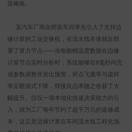
策瘫痪。
某汽车厂商在焊装车间率先引入了支持边
缘计算的工业交换机，在流水线本体就近部
署了算力节点——当电极帽温度数据在边缘
计算节点实时分析时，系统能够在
8
毫秒内完
成参数调整并发出预警，焊点飞溅率与虚焊
率呈断崖式下降，焊接良品率随之收获了大
幅提升。仅仅一项本地化快速决策能力的引
入，就为工厂每年节约了超千万元的返修成
本，这正是边缘计算在车间流水线工程化场