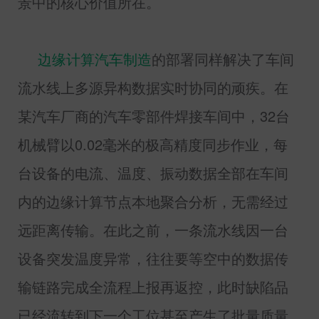
景中的核心价值所在。
边缘计算汽车制造
的部署同样解决了车间
流水线上多源异构数据实时协同的顽疾。在
某汽车厂商的汽车零部件焊接车间中，
32
台
机械臂以
0.02
毫米的极高精度同步作业，每
台设备的电流、温度、振动数据全部在车间
内的边缘计算节点本地聚合分析，无需经过
远距离传输。在此之前，一条流水线因一台
设备突发温度异常，往往要等空中的数据传
输链路完成全流程上报再返控，此时缺陷品
已经流转到下一个工位甚至产生了批量质量