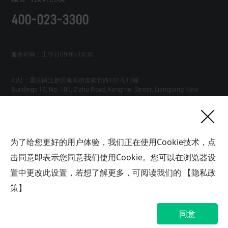
400-023-3300
服务时间：工作日09:00-18:30
地址：重庆两江新区康美街道紫竹路101号13幢
Buildings 13, No. 101, Zizhu Road, Kangmei Street, Liangjiang New
友情链接
为了给您更好的用户体验，我们正在使用Cookie技术，点
网站地图
工业AI智能体
击同意即表示您同意我们使用Cookie。您可以在浏览器设
联系
置中更改此设置，若想了解更多，可阅读我们的
【隐私政
我们
版权所有广域铭岛数字科技有限公司 GYMD Digital Technology
Co.,
Ltd 渝ICP备2021001778号-1
策】
帮助中心
隐私政策
网站地图
同意
渝公网安备 50019002503563号