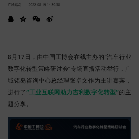
广域铭岛
2022-08-19 14:30:38
8月17日，由中国工博会在线主办的“汽车行业
数字化转型策略研讨会”专场直播活动举行，广
域铭岛咨询中心总经理张卓文作为主讲嘉宾，
进行了
“工业互联网助力吉利数字化转型”
的主
题分享。