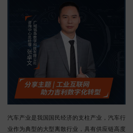
汽车产业是我国国民经济的支柱产业，汽车行
业作为典型的大型离散行业，具有供应链高度