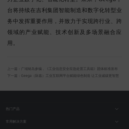
台将持续在吉利集团智能制造和数字化转型业
务中发挥重要作用，并致力于实现跨行业、跨
领域的产业赋能、技术创新及多场景融合应
用。
上一篇：广域铭岛参编，《工业信息安全应急处置工具箱》团体标准发布
下一篇：Geega（际嘉）工业互联网平台赋能绿色制造 让工业减碳更智慧
热门产品
常用解决方案