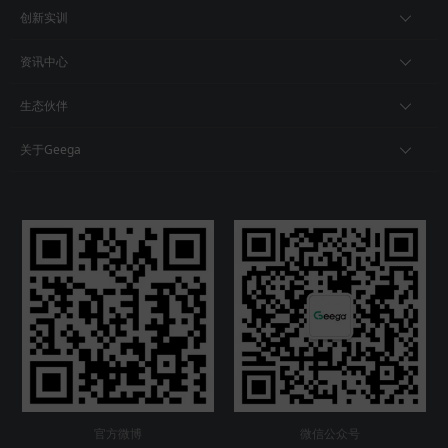
创新实训
资讯中心
生态伙伴
关于Geega
官方微博
微信公众号