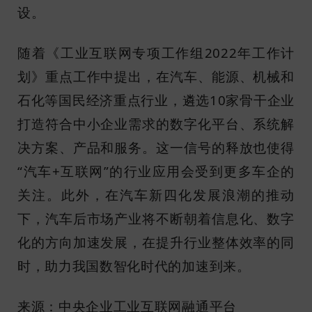
设。
随着《工业互联网专项工作组2022年工作计
划》重点工作中提出，在汽车、能源、机械和
石化等国民经济重点行业，遴选10家骨干企业
打造符合中小企业需求的数字化平台、系统解
决方案、产品和服务。这一信号的释放也使得
“汽车+互联网”的行业应用会受到更多车企的
关注。此外，在汽车新四化发展浪潮的推动
下，汽车后市场产业将不断朝着信息化、数字
化的方向加速发展，在提升行业整体效率的同
时，助力我国数智化时代的加速到来。
来源：中央企业工业互联网融通平台