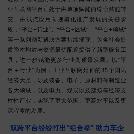
业互联网平台正处于由单项赋能向综合赋能转
变、由试点应用向规模化推广发展的关键阶
段，“平台+行业”、“平台+区域”、“平台+领域”
等一系列创新解决方案持续涌现，为全社会提
质降本增效与资源最优配置提供了新型服务工
具，进一步赋能更多行业高质量发展。以“平
台＋行业”为例，工业互联网延伸的45个国民
经济大类，涉及装备、电子、原材料等制造业
各大领域，以及电力、煤炭以及建筑等经济支
柱性产业，实现了更大范围、更高水平以及更
深程度的发展。
双跨平台纷纷打出“组合拳” 助力车企