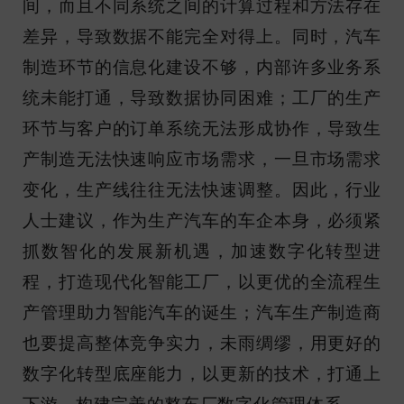
间，而且不同系统之间的计算过程和方法存在
差异，导致数据不能完全对得上。同时，汽车
制造环节的信息化建设不够，内部许多业务系
统未能打通，导致数据协同困难；工厂的生产
环节与客户的订单系统无法形成协作，导致生
产制造无法快速响应市场需求，一旦市场需求
变化，生产线往往无法快速调整。因此，行业
人士建议，作为生产汽车的车企本身，必须紧
抓数智化的发展新机遇，加速数字化转型进
程，打造现代化智能工厂，以更优的全流程生
产管理助力智能汽车的诞生；汽车生产制造商
也要提高整体竞争实力，未雨绸缪，用更好的
数字化转型底座能力，以更新的技术，打通上
下游，构建完善的整车厂数字化管理体系。