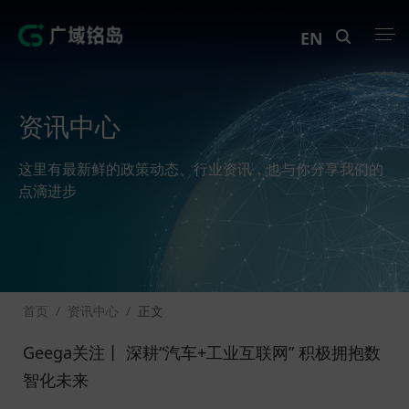
EN
产品中心
资讯中心
解决方案
这里有最新鲜的政策动态、行业资讯，也与你分享我们的
案例中心
点滴进步
创新实训
资讯中心
首页
/
资讯中心
/
正文
生态伙伴
Geega关注丨 深耕“汽车+工业互联网” 积极拥抱数
关于Geega
智化未来