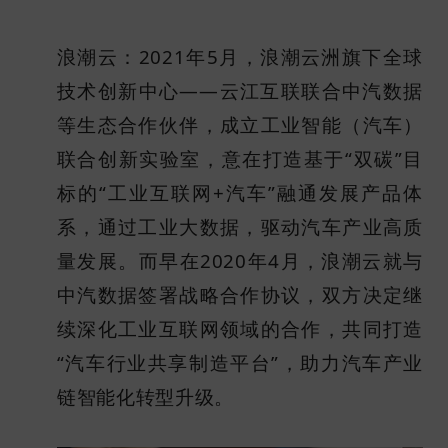
浪潮云：
2021年5月，浪潮云洲旗下全球
技术创新中心——云江互联联合中汽数据
等生态合作伙伴，成立工业智能（汽车）
联合创新实验室，意在打造基于“双碳”目
标的“工业互联网+汽车”融通发展产品体
系，通过工业大数据，驱动汽车产业高质
量发展。而早在2020年4月，浪潮云就与
中汽数据签署战略合作协议，双方决定继
续深化工业互联网领域的合作，共同打造
“汽车行业共享制造平台”，助力汽车产业
链智能化转型升级。