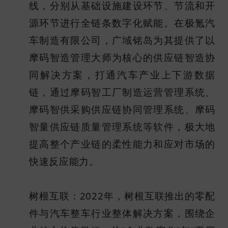
线，分别从基础设施建设环节、节流和开
源环节进行全链条数字化赋能。在极氪汽
车制造有限公司，广域铭岛为其提供了以
摩码智造管理大师为核心的供应链智造协
同解决方案，打通汽车产业上下游数据
链，通过摩码智工厂制造运营管理系统、
摩码智供采购供应链协同管理系统、摩码
智量供应链质量管理系统等软件，极大地
提高整个产业链的柔性能力和应对市场的
快速反应能力。
树根互联：
2022年，树根互联推出的零配
件与汽车整车行业整体解决方案，围绕企