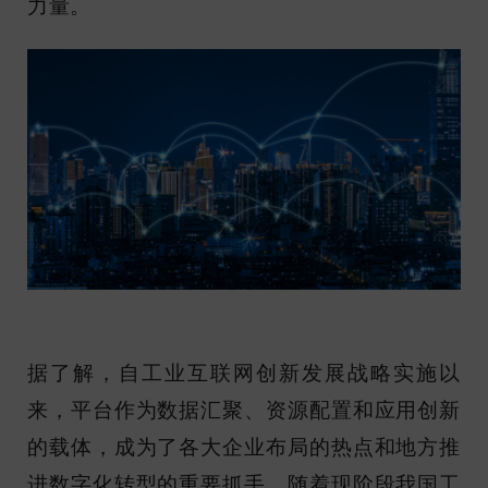
力量。
据了解，自工业互联网创新发展战略实施以
来，平台作为数据汇聚、资源配置和应用创新
的载体，成为了各大企业布局的热点和地方推
进数字化转型的重要抓手。随着现阶段我国工