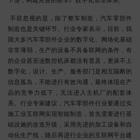
不容忽视的是，除了整车制造，汽车零部件
制造也是关键环节。行业专家表示，目前，我
国大多汽车零部件企业的数字化、网络化基础
非常薄弱，生产的设备不具备联网的条件，有
的企业甚至连数控机床都没有普及，更谈不上
数字化，设计、生产、服务部门是相互隔断的
信息孤岛，不能进行有效沟通，最终体现在产
品的竞争力低下，无法进入主机厂的配套体
系。行业专家建议，汽车零部件行业要通过实
施工业互联网实现智能制造，首先需要进行基
础设施的改造升级，采用先进的加工设备和自
动化生产线，随后再进行企业的互联网平台建