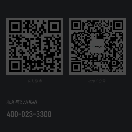
官方微博
微信公众号
服务与投诉热线
400-023-3300