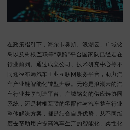
在政策指引下，海尔卡奥斯、浪潮云、广域铭
岛以及树根互联等“双跨”平台国家队已经走在
行业前列。通过成立公司、技术研究中心等不
同途径布局汽车工业互联网服务平台，助力汽
车产业链智能化转型升级。无论是浪潮云的汽
车行业共享制造平台、广域铭岛的供应链协同
系统，还是树根互联的零配件与汽车整车行业
整体解决方案，都是结合自身优势，从不同维
度去帮助用户提高汽车生产的智能化、柔性化