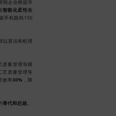
帮助企业根据市
地
智能化柔性生
省开机能耗150
研以算法和机理
艺质量管理等模
紧工艺质量管理等
营效率
30%
，降
的
替代和赶超
。