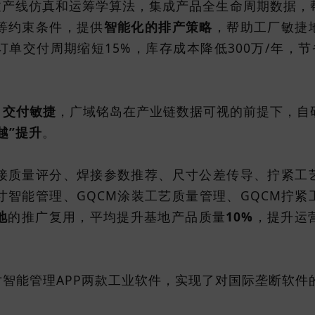
过产线仿真和运筹学算法，集成产品全生命周期数据，
等约束条件，提供
智能化的排产策略
，帮助工厂敏捷
单交付周期缩短15%，库存成本降低300万/年，节
、
交付敏捷
，广域铭岛在产业链数据可视的前提下，自
越”提升
。
接质量评分、焊接参数推荐、尺寸公差传导、拧紧工
尺寸智能管理、GQCM涂装工艺质量管理、GQCM拧
地
的推广复用，平均提升基地产品质量
10%
，提升运
尺寸智能管理APP两款工业软件，实现了对国际垄断软件