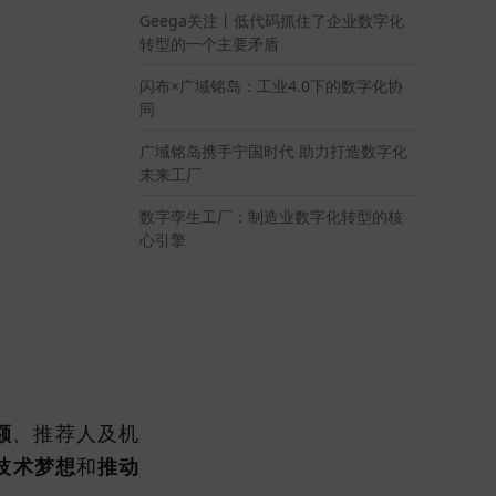
Geega关注丨低代码抓住了企业数字化
转型的一个主要矛盾
闪布×广域铭岛：工业4.0下的数字化协
同
广域铭岛携手宁国时代 助力打造数字化
未来工厂
数字孪生工厂：制造业数字化转型的核
心引擎
额
、推荐人及机
技术梦想
和
推动