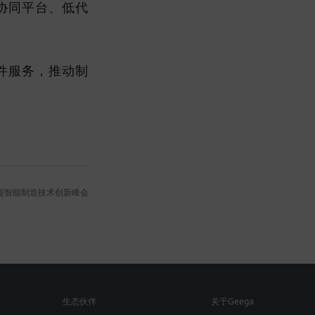
协同平台、低代
件服务，推动制
能智能制造技术创新峰会
生态伙伴
关于Geega