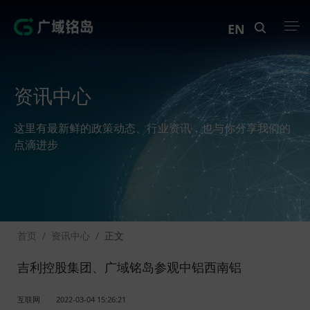
EN
产品中心
资讯中心
解决方案
这里有最新鲜的政策动态、行业资讯，也与你分享我们的
案例中心
点滴进步
创新实训
资讯中心
首页
/
资讯中心
/
正文
生态伙伴
吉利控股集团、广域铭岛参观中铝西南铝
关于Geega
互联网
2022-03-04 15:26:21