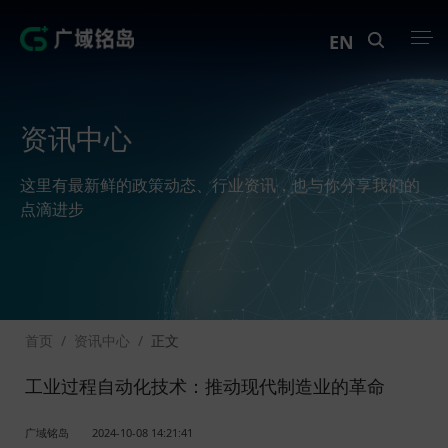
EN
产品中心
资讯中心
解决方案
这里有最新鲜的政策动态、行业资讯，也与你分享我们的
案例中心
点滴进步
创新实训
资讯中心
首页
/
资讯中心
/
正文
生态伙伴
工业过程自动化技术：推动现代制造业的革命
关于Geega
广域铭岛
2024-10-08 14:21:41