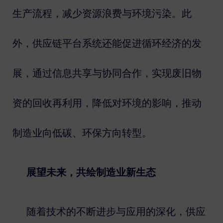
生产流程，减少资源浪费与环境污染。此
外，供应链平台系统还能促进循环经济的发
展，通过信息共享与协同合作，实现废旧物
资的回收再利用，降低对环境的影响，推动
制造业向低碳、环保方向转型。
展望未来，共绘制造业新生态
随着技术的不断进步与应用的深化，供应