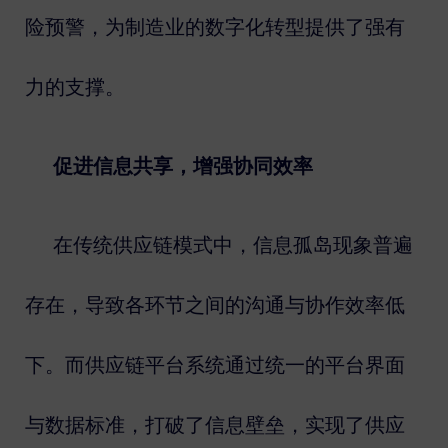
险预警，为制造业的数字化转型提供了强有
力的支撑。
促进信息共享，增强协同效率
在传统供应链模式中，信息孤岛现象普遍
存在，导致各环节之间的沟通与协作效率低
下。而供应链平台系统通过统一的平台界面
与数据标准，打破了信息壁垒，实现了供应