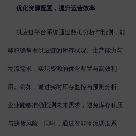
优化资源配置，提升运营效率
供应链平台系统通过数据分析与预测，能
够精确掌握供应链的库存状况、生产能力与
物流需求，实现资源的优化配置与高效利
用。例如，通过实时库存监控与预测分析，
企业能够准确预测未来需求，避免库存积压
与缺货风险；同时，通过智能物流调度系