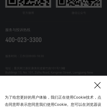
官方微博
微信公众号
服务与投诉热线
400-023-3300
服务时间：工作日09:00-18:30
地址：重庆两江新区康美街道紫竹路101号13幢
Buildings 13, No. 101, Zizhu Road, Kangmei Street, Liangjiang New
友情链接
为了给您更好的用户体验，我们正在使用Cookie技术，点
网站地图
工业AI智能体
击同意即表示您同意我们使用Cookie。您可以在浏览器设