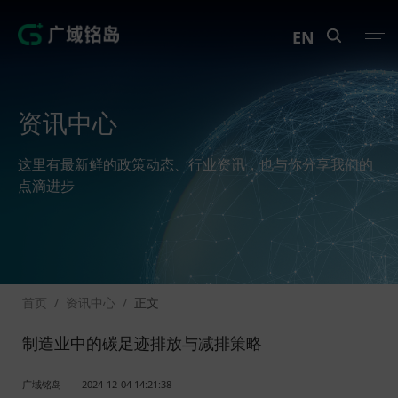
EN
产品中心
资讯中心
解决方案
这里有最新鲜的政策动态、行业资讯，也与你分享我们的
案例中心
点滴进步
创新实训
资讯中心
首页
/
资讯中心
/
正文
生态伙伴
制造业中的碳足迹排放与减排策略
关于Geega
广域铭岛
2024-12-04 14:21:38