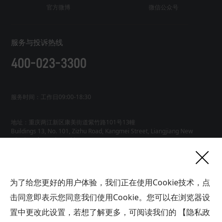
官方微博
微信公众号
服务与投诉热线
400-023-3300
服务时间：工作日09:00-18:30
地址：重庆两江新区康美街道紫竹路101号13幢
Buildings 13, No. 101, Zizhu Road, Kangmei Street, Liangjiang New
友情链接
为了给您更好的用户体验，我们正在使用Cookie技术，点
网站地图
工业AI智能体
击同意即表示您同意我们使用Cookie。您可以在浏览器设
联系
置中更改此设置，若想了解更多，可阅读我们的
【隐私政
我们
版权所有广域铭岛数字科技有限公司 GYMD Digital Technology
Co.,
Ltd 渝ICP备2021001778号-1