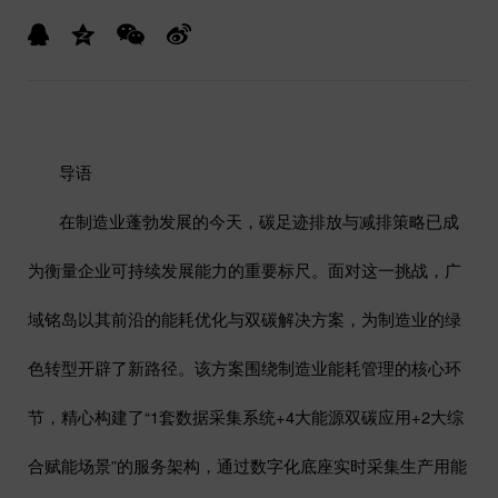
导语
在制造业蓬勃发展的今天，碳足迹排放与减排策略已成
为衡量企业可持续发展能力的重要标尺。面对这一挑战，广
域铭岛以其前沿的
能耗优化与双碳解决方案
，为制造业的绿
色转型开辟了新路径。该方案围绕制造业能耗管理的核心环
节，精心构建了
“1
套数据采集系统
+4
大能源双碳应用
+2
大综
合赋能场景
”
的服务架构，通过数字化底座实时采集生产用能