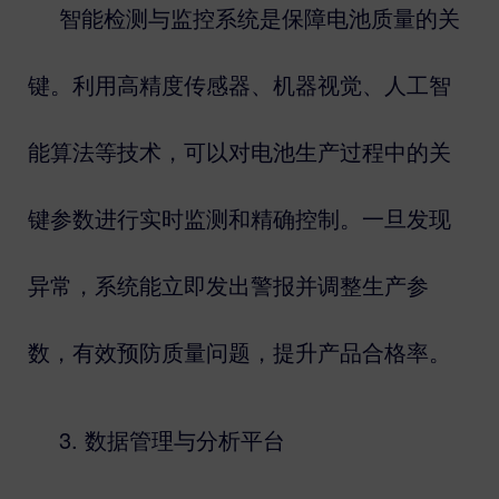
智能检测与监控系统是保障电池质量的关
键。利用高精度传感器、机器视觉、人工智
能算法等技术，可以对电池生产过程中的关
键参数进行实时监测和精确控制。一旦发现
异常，系统能立即发出警报并调整生产参
数，有效预防质量问题，提升产品合格率。
3.
数据管理与分析平台