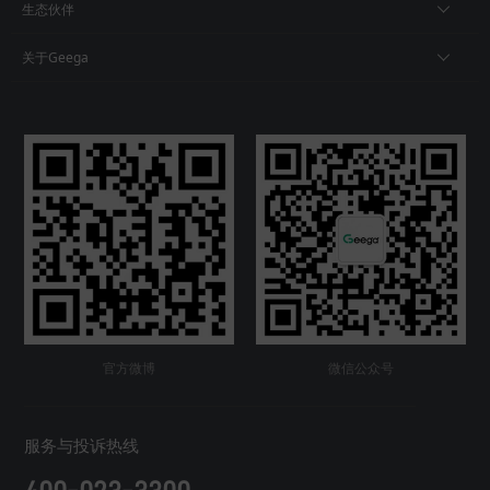
生态伙伴
关于Geega
官方微博
微信公众号
服务与投诉热线