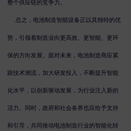
整个供应链的竞争力。
电池制造智能设备正以其独特的优
总之，
势，引领着制造业向更高效、更智能、更环
保的方向发展。面对未来，电池制造商应紧
跟技术潮流，加大研发投入，不断提升智能
化水平，以创新驱动发展，为行业注入新的
活力。同时，政府和社会各界也应给予支持
和引导，共同推动电池制造行业的智能化转