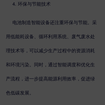
4.
环保与节能技术
电池制造智能设备还注重环保与节能。采
用低能耗设备、循环利用系统、废气废水处
理技术等，可以减少生产过程中的资源消耗
和环境污染。同时，通过智能调度和优化生
产流程，进一步提高能源利用效率，促进绿
色低碳发展。