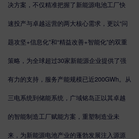
决方案，不仅精准把握了新能源电池工厂快
速投产与卓越运营的两大核心需求，更以
“
问
题攻坚
+
信息化
”
和
“
精益改善
+
智能化
”
的双重
策略，为全球超过
30
家新能源企业提供了强
有力的支持，服务产能规模已近
200GWh
。从
三电系统到储能系统，广域铭岛正以其卓越
的智能制造工厂赋能方案，重塑制造业未
来，为新能源电池产业的蓬勃发展注入源源