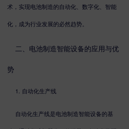
术，实现电池制造的自动化、数字化、智能
化，成为行业发展的必然趋势。
二、电池制造智能设备的应用与优
势
1.
自动化生产线
自动化生产线是电池制造智能设备的基