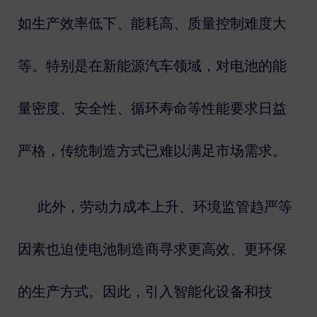
如生产效率低下、能耗高、质量控制难度大
等。特别是在新能源汽车领域，对电池的能
量密度、安全性、循环寿命等性能要求日益
严格，传统制造方式已难以满足市场需求。
此外，劳动力成本上升、环境监管趋严等
因素也迫使电池制造商寻求更高效、更环保
的生产方式。因此，引入智能化设备和技