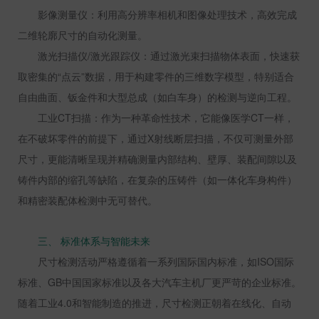
影像测量仪：利用高分辨率相机和图像处理技术，高效完成
二维轮廓尺寸的自动化测量。
激光扫描仪
/
激光跟踪仪：通过激光束扫描物体表面，快速获
取密集的“点云”数据，用于构建零件的三维数字模型，特别适合
自由曲面、钣金件和大型总成（如白车身）的检测与逆向工程。
工业
CT
扫描：作为一种革命性技术，它能像医学
CT
一样，
在不破坏零件的前提下，通过
X
射线断层扫描，不仅可测量外部
尺寸，更能清晰呈现并精确测量内部结构、壁厚、装配间隙以及
铸件内部的缩孔等缺陷，在复杂的压铸件（如一体化车身构件）
和精密装配体检测中无可替代。
三、 标准体系与智能未来
尺寸检测活动严格遵循着一系列国际国内标准，如
ISO
国际
标准、
GB
中国国家标准以及各大汽车主机厂更严苛的企业标准。
随着工业
4.0
和智能制造的推进，尺寸检测正朝着在线化、自动