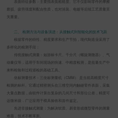
表面特征参数：主要指表面粗糙度。它不仅影响零件的摩擦
磨损、疲劳强度和配合性质，也对涂装、电镀等后续工艺质量至
关重要。
二、 检测方法与设备演进：从接触式到智能化的技术飞跃
根据零件的特性、精度要求和生产节拍，现代制造业采用了
多样化的检测手段：
传统接触式测量：如游标卡尺、千分尺（螺旋测微器）、气
动量仪等，适用于车间现场的快速、中精度检测，是批量生产中
来料检验和过程巡检的基础工具。
坐标测量技术：三坐标测量机（
CMM
） 是当前高精度尺寸
检测的标杆。它通过精密测头在三维空间内触碰零件表面，采集
大量点数据，由软件计算出复杂的几何尺寸和形位公差，精度可
达微米级，广泛应用于模具验收和首件鉴定。
先进非接触式测量：为解决软质、易变形或微型零件的测量
难题，技术不断革新。