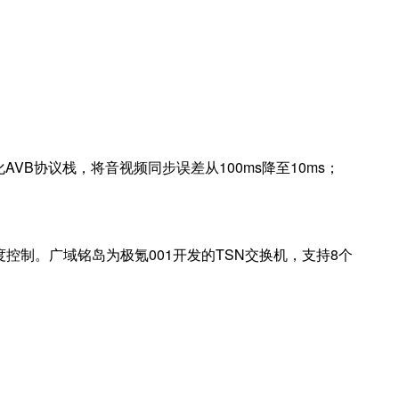
化
AVB
协议栈，将音视频同步误差从
100ms
降至
10ms
；
度控制。广域铭岛为极氪
001
开发的
TSN
交换机，支持
8
个