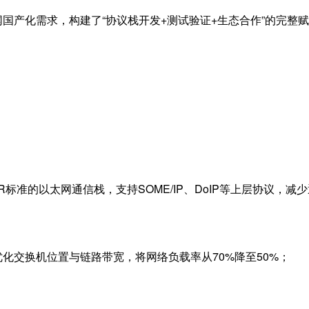
国产化需求，构建了“协议栈开发
+
测试验证
+
生态合作”的完整
R
标准的以太网通信栈，支持
SOME/IP
、
DoIP
等上层协议，减少
优化交换机位置与链路带宽，将网络负载率从
70%
降至
50%
；