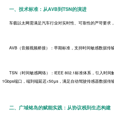
一、技术标准：从
AVB
到
TSN
的演进
车载以太网需满足汽车行业对实时性、可靠性的严苛要求
AVB
（音频视频桥接）：早期标准，支持时间敏感数据传
TSN
（时间敏感网络）：
IEEE 802.1
标准体系，引入时间
1Gbps
端口，端到端延迟
<50
μ
s
，满足自动驾驶传感器数据传
二、广域铭岛的赋能实践：从协议栈到生态构建