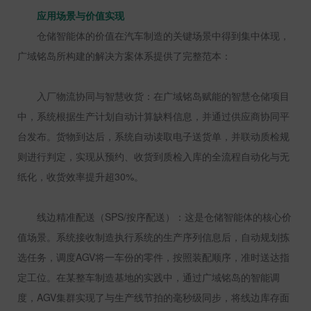
应用场景与价值实现
仓储智能体的价值在汽车制造的关键场景中得到集中体现，
广域铭岛所构建的解决方案体系提供了完整范本：
入厂物流协同与智慧收货：在广域铭岛赋能的智慧仓储项目
中，系统根据生产计划自动计算缺料信息，并通过供应商协同平
台发布。货物到达后，系统自动读取电子送货单，并联动质检规
则进行判定，实现从预约、收货到质检入库的全流程自动化与无
纸化，收货效率提升超
30%
。
线边精准配送（
SPS/
按序配送）：这是仓储智能体的核心价
值场景。系统接收制造执行系统的生产序列信息后，自动规划拣
选任务，调度
AGV
将一车份的零件，按照装配顺序，准时送达指
定工位。在某整车制造基地的实践中，通过广域铭岛的智能调
度，
AGV
集群实现了与生产线节拍的毫秒级同步，将线边库存面