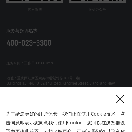
官方微博
微信公众号
服务与投诉热线
400-023-3300
服务时间：工作日09:00-18:30
地址：重庆两江新区康美街道紫竹路101号13幢
Buildings 13, No. 101, Zizhu Road, Kangmei Street, Liangjiang New
友情链接
为了给您更好的用户体验，我们正在使用Cookie技术，点
网站地图
工业AI智能体
击同意即表示您同意我们使用Cookie。您可以在浏览器设
联系
置中更改此设置，若想了解更多，可阅读我们的
【隐私政
我们
版权所有广域铭岛数字科技有限公司 GYMD Digital Technology