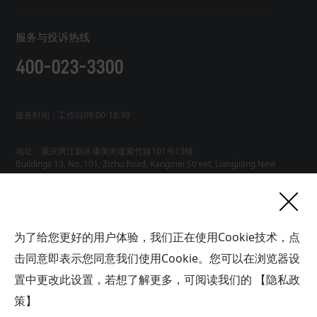
服务与投诉热线
400-023-3300
服务时间：工作日09:00-18:30
地址：重庆两江新区康美街道紫竹路101号13幢
Buildings 13, No. 101, Zizhu Road, Kangmei Street, Liangjiang New
友情链接
为了给您更好的用户体验，我们正在使用Cookie技术，点
网站地图
工业AI智能体
击同意即表示您同意我们使用Cookie。您可以在浏览器设
联系
置中更改此设置，若想了解更多，可阅读我们的
【隐私政
我们
版权所有广域铭岛数字科技有限公司 GYMD Digital Technology
Co.,
Ltd 渝ICP备2021001778号-1
策】
帮助中心