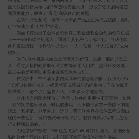
胁情报、地图测绘等一系列网络安全“卡脖子”技术，建立了以安
全大数据分析为核心的360云端安全大脑，形成了强大的网络空
间预警能力，解决了“看见”高级攻击的难题。
在软件开发领域，也有一批新的产品正在为行业赋能，推动
行业快速突破“卡脖子”难题。
例如飞算推出了全球首款软件工程全流程全自动的软件机器
人——SoFlu软件机器人，通过工具化平台，标准化、自动化软
件开发全流程，使得软件开发中“一人一项目，十人抵百人”成为
现实。
SoFlu软件机器人给企业所带来的价值，远超一般的开发工
具。通过人机协同帮助企业大幅降低用人门槛、提升研发效能，
最主要的是可帮助更多企业实现软件自研。
在实践中，中石油负责内购商城的信息化团队，仅用9人+5
个SoFlu软件机器人，45天就完成商城的系统重构，而在传统开
发模式下，这个项目需要27人，300多天才能完成。
对此倪光南院士评价，“今天，软件的重要性不言而喻，软件
工程的发展也应当跟上时代的步伐，而不能停留在一些陈旧的老
观念、老规范、老平台上。近期，我国软件界在软件工程方面出
现的一些创新，例如‘低代码开发平台’、‘软件机器人’等等，是值
得支持和鼓励的。”
无论是华中数控，360还是飞算SoFlu软件机器人，各细分领
域的软件产品都在通过自主创新驱动国内软件行业的突破。