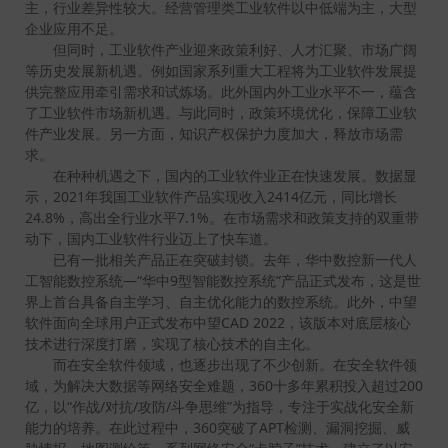
主，行业差异性较大。经营管理类工业软件以中低端为主，大型
企业应用不足。
但同时，工业软件产业迎来政策利好、人才汇聚、市场广阔
等历史发展新机遇。例如国家系列重大工程将为工业软件发展提
供完整应用牵引需求和试炼场。此外国内外工业水平不一，蕴含
了工业软件市场新机遇。与此同时，政策环境优化，保障工业软
件产业发展。另一方面，知识产权保护力度加大，释放市场需
求。
在种种机遇之下，国内的工业软件业正在快速发展。数据显
示，2021年我国工业软件产品实现收入2414亿元，同比增长
24.8%，高出全行业水平7.1%。在市场需求和政策支持的双重带
动下，国内工业软件行业迈上了快车道。
已有一批相关产品正在突破封锁。去年，华中数控新一代人
工智能数控系统—“华中9型智能数控系统”产品正式发布，这是世
界上首台具备自主学习、自主优化能力的数控系统。此外，中望
软件面向全球用户正式发布中望CAD 2022，该版本对底层核心
技术进行深度打磨，实现了核心技术的自主化。
而在安全软件领域，也逐步出现了不少创新。在安全软件领
域，为解决大数据等网络安全难题，360十多年累积投入超过200
亿，以“作战/对抗/攻防/斗争思维”为指导，专注于实战化安全新
能力的培养。在此过程中，360突破了APT检测、漏洞挖掘、威