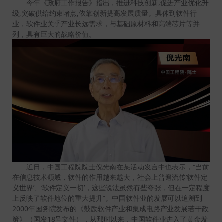
今年《政府工作报告》指出，推进科技创新,促进产业优化升
级,突破供给约束堵点,依靠创新提高发展质量。具体到软件行
业，软件业关乎产业长远需求，与基础原材料和高端芯片等并
列，具有巨大的战略价值。
近日，中国工程院院士倪光南在某活动发言中也表示，“当前
在信息技术领域，软件的作用越来越大，社会上普遍流传‘软件定
义世界’、‘软件定义一切’，这些说法虽然有些夸张，但在一定程度
上反映了软件地位的重大提升”。中国软件业的发展可以追溯到
2000年国务院发布的《鼓励软件产业和集成电路产业发展若干政
策》（国发18号文件），从那时以来，中国软件业进入了黄金发