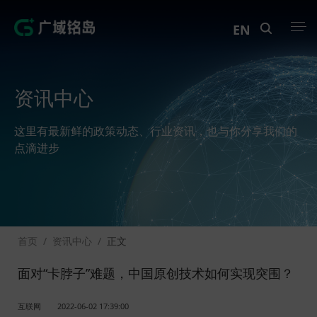
EN
产品中心
资讯中心
解决方案
这里有最新鲜的政策动态、行业资讯，也与你分享我们的
案例中心
点滴进步
创新实训
资讯中心
首页
/
资讯中心
/
正文
生态伙伴
面对“卡脖子”难题，中国原创技术如何实现突围？
关于Geega
互联网
2022-06-02 17:39:00