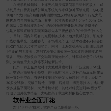
在光学机械领域，上海光机所疫情期间项目组封闭攻关，成
功利用大口径离轴反射曝光系统制作米级脉冲压缩光栅，核心是
利用2个大口径高精度的离轴抛物面反射镜形成两束平行光大范
围构造均匀的曝光光场。其中，尺寸需要达到1.6m×1.05m（双
向米级，对角线接近2米）的脉冲压缩光栅是系统的关键器件，
也是支撑装置确保实现国际领先水平仍然存在的“卡脖子”技术之
一。目前，国内外现有的光栅制备技术上包括机械刻划、细光束
扫描拼接曝光、透射静态干涉场曝光等现有技术都达不到制备如
此双向米级大尺寸光栅能力。同时，上海光机所项目组团队经过
1年多的努力攻关，发明了极窄边缘效应一体式柔性研抛技术与
装备、无轨迹波纹非正交磁流变抛光技术、计算机全息位相板检
测、大镜低应力支撑等系列创新技术。
此外，稀土金属靶材作为溅射薄膜材料，广泛应用于5G通
讯、交通运输等多个领域，但很长时间里，这种产品及应用在我
国一直处于空白。有研科技集团的研发人员耗时1年多，经历了
30多次试验，突破了铸造、变形、后处理、绑定等技术，成功开
发多规格平面靶材、大尺寸旋转靶，其绝对纯度达到4N级水平，
打破了国外技术垄断，大幅提高了我国靶材的核心竞争力。
软件业全面开花
对于“卡脖子”技术，软件产业也是关键一环。