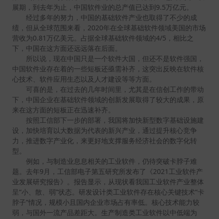
展期，到去年为止，中国软件业的总产值已达到9.5万亿元。
经过多年的努力，中国的基础软件产业也取得了不少的成
绩，但从全球范围来看，2020年在全球基础软件领域美国的市场
营收为0.81万亿美元。占据全球基础软件领域的4/5，相比之
下，中国在这方面还远远落在后面。
所以说，现在中国只是一个软件大国，但还不是软件强国，
中国软件业存在着的一些短板还亟需补齐，这突出反映在软件核
心技术、软件应用生态以及人才建设等等方面。
可喜的是，在过去的几年时间里，尤其是在信创工作的带动
下，中国企业在基础软件领域的创新发展取得了较大的成果，原
来在这方面的短板正在迅速补齐。
按照工信部下一步的部署，我国将加快新型数字基础设施建
设，加快培育以大数据为代表的新兴产业，通过提升核心竞争
力，推进数字产业化，来更好地支撑服务经济社会的数字化转
型。
例如，与制造业息息相关的工业软件，仍待突破卡脖子难
题。去年9月，工信部电子第五研究所发布了《2021工业软件产
业发展研究报告》。报告显示，从现状看我国工业软件产业整体
呈“小、散、弱”状态。研发设计类工业软件存在核心关键技术“卡
脖子”情况，规模小且国内企业市场占有率低。核心技术能力较
弱，与国外一流产品差距大。生产制造类工业软件以中低端为