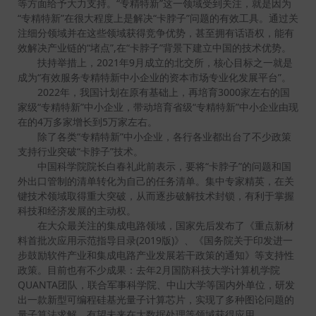
等方面给予大力支持。“专精特新”这一领域受到关注，就是因为
“专精特新”在很大程度上是解决“卡脖子”问题的有效工具。通过关
注细分领域并在这些领域获得竞争优势，甚至拥有话语权，能有
效解决产业链的“堵点”,在“卡脖子”背景下建立中国的技术优势。
扶持举措上，2021年9月成立的北交所，核心目标之一就是
成为“有效服务专精特新中小企业的资本市场专业化发展平台”。
2022年，我国计划在原有基础上，再培育3000家左右的国
家级“专精特新”中小企业，带动培育省级“专精特新”中小企业由现
在的4万多家增长到5万家左右。
除了各类“专精特新”中小企业，各行各业都出台了不少政策
支持行业突破“卡脖子”技术。
中国科学院院长白春礼此前表示，要将“卡脖子”的问题和国
外出口管制的清单转化为自己的任务清单。集中专家精英，在关
键技术领域取得重大突破，从而逐步破解技术封锁，有利于掌握
科技和经济发展的主动权。
在大众最关注的集成电路领域，国家先后发布了《重点新材
料首批次应用示范指导目录(2019版)》、《国务院关于印发进一
步鼓励软件产业和集成电路产业发展若干政策的通知》等支持性
政策。目前也有不少成果：去年2月国防科技大学计算机学院
QUANTA团队，联合军事科学院、中山大学等国内外单位，研发
出一款新型可编程硅基光量子计算芯片，实现了多种图论问题的
量子算法求解，有望未来在大数据处理等领域获得应用。