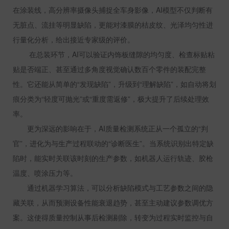
在涂装线，高分辨率摄像头捕捉全车身影像，
AI
模型不仅判断有
无脏点、流挂等明显缺陷，更能对漆膜的桔皮纹、光泽均匀性进
行量化分析，给出接近专家级的评价。
在总装环节，
AI
可以验证内饰板缝隙的均匀度、检查标贴粘
贴是否端正、甚至通过多角度视觉确认数百个零件的装配完整
性。它还能从简单的“发现缺陷”，升级到“理解缺陷”，如自动将划
痕分类为“轻度可抛光”或“重度需返修”，极大提升了后续处理效
率。
更为深远的影响在于，
AI
质量检测系统正从一个孤立的“判
官”，进化为与生产过程联动的“诊断医生”。当系统识别出特定缺
陷时，能实时关联该时刻的生产参数，如机器人运行轨迹、胶枪
温度、喷涂压力等。
通过机器学习算法，可以分析缺陷模式与工艺参数之间的隐
藏关联，从而预测设备性能衰退趋势，甚至主动建议参数调优方
案。这使得质量控制从事后检测剔除，转变为过程实时监控与自