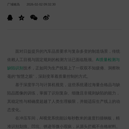
广域铭岛
2026-02-02 09:32:30
面对日益提升的汽车品质要求与复杂多变的制造场景，传统
依赖人工目视与固定规则的检测方法已面临瓶颈。
AI
质量检测与
缺陷识别
技术，正如同为生产线装上了一双双不知疲倦、洞察秋
毫的“智慧之眼”，深刻变革着质量控制的方式。
基于深度学习与计算机视觉，这些系统通过海量合格品与缺
陷品图像的训练，掌握了识别复杂、细微且非规则缺陷的能力，
其稳定性与精确度超越了人类生理极限，并能适应生产线上的动
态变化。
在冲压车间，
AI
视觉系统能以每秒数米的速度扫描钢板，精
准识别划痕、凹坑、锈迹等微小瑕疵，从源头拦截不合格材料。