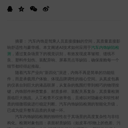
摘要：
汽车内饰是驾乘人员直接接触的空间，其质量直接影
AI
响舒适性与豪华感。本文阐述
技术如何应用于
汽车内饰缺陷检
测
，通过复杂场景下的视觉识别，有效发现皮革皱褶、缝线不
良、塑料件划伤、装配异响、屏幕亮点等缺陷，确保座舱每一个
细节都经得起推敲。
随着汽车产业向“新四化”演进，内饰不再是简单的功能组
件，而是承载用户体验、体现品牌调性的核心空间。从真皮包裹
的仪表台到巨大的液晶联屏，从复杂的氛围灯带到精巧的物理按
键，内饰部件种类繁多、材质多样、装配关系复杂，其质量检测
面临巨大挑战。人工检查不仅效率低，且难以对隐蔽处和软性材
质的细微瑕疵进行稳定判断。汽车内饰缺陷检测的智能化升级，
已成为提升整车品质的关键一环。
汽车内饰缺陷检测的独特性在于其场景的高度复杂性与非结
/
构化。检测对象包括：表面材质缺陷（如皮革
织物上的色差、污