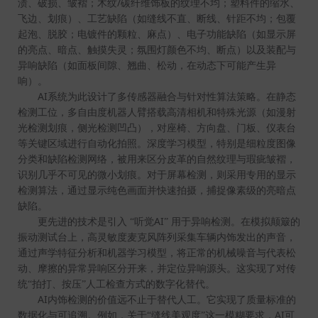
/
渍、破损、皱褶；木纹
碳纤维饰板的纹理不均；塑料件的缩水、
飞边、划痕）、工艺缺陷（如缝线不直、断线、针距不均；包覆
起泡、脱胶；电镀件的颗粒、麻点）、电子功能缺陷（如显示屏
的亮点、暗点、触摸失灵；氛围灯颜色不均、断点）以及装配与
异响缺陷（如面板间隙、翘曲、松动，在动态下可能产生异
响）。
AI
系统为此设计了多传感器融合与针对性算法策略。在静态
检测工位，多自由度机器人臂搭载高清相机和特殊光源（如漫射
光检测划痕，侧光检测凹凸），对座椅、方向盘、门板、仪表台
等关键区域进行自动化拍照。深度学习模型，特别是细粒度图像
分类和缺陷检测网络，被用来区分皮革的自然纹理与瑕疵皱褶，
识别几乎不可见的微小划痕。对于屏幕检测，则采用专用的显示
检测算法，通过显示纯色画面并快速拍摄，捕捉像素级的亮暗点
缺陷。
AI
更先进的技术是引入
“听觉
”
用于异响检测。在模拟颠簸的
振动测试台上，高灵敏度麦克风阵列采集车辆内饰发出的声音，
通过声学特征分析和机器学习模型，将正常的机械噪音与代表松
动、摩擦的异常异响区分开来，并定位异响源头。这实现了对传
统“拍打、按压”人工检查方式的数字化替代。
AI
内饰检测的价值远不止于替代人工。它实现了质量标准的
AI
数据化与可追溯。例如，关于“缝线美观度”这一模糊要求，
可