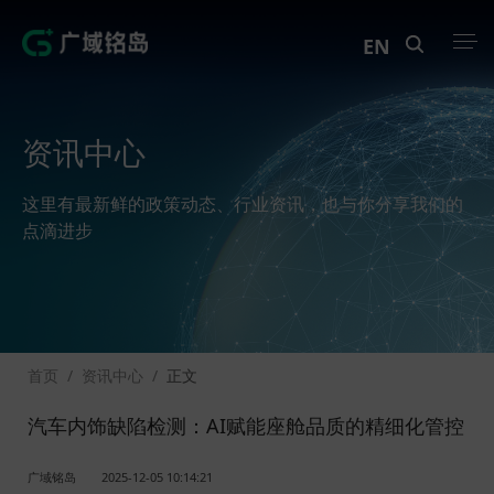
EN
产品中心
资讯中心
解决方案
这里有最新鲜的政策动态、行业资讯，也与你分享我们的
案例中心
点滴进步
创新实训
资讯中心
首页
/
资讯中心
/
正文
生态伙伴
汽车内饰缺陷检测：AI赋能座舱品质的精细化管控
关于Geega
广域铭岛
2025-12-05 10:14:21