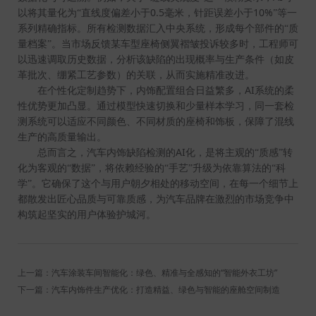
0.5
10%
以将其量化为“直线度偏差小于
毫米，针距误差小于
”等一
系列精确指标。所有检测数据汇入中央系统，形成每个部件的“质
量档案”。当市场反馈某车型座椅侧翼褶皱投诉较多时，工程师可
以迅速调取历史数据，分析该缺陷的出现概率与生产条件（如皮
革批次、绷紧工艺参数）的关联，从而实施精准改进。
AI
在个性化定制趋势下，内饰配置组合日益繁多，
系统的柔
性优势更加凸显。通过模型快速切换和少量样本学习，同一套检
测系统可以适应不同颜色、不同材质的座椅和饰板，保障了混线
生产的高质量输出。
AI
总而言之，汽车内饰缺陷检测的
化，是将主观的“质感”转
化为客观的“数据”，将依赖经验的“手艺”升级为依靠算法的“科
学”。它确保了这个与用户朝夕相处的移动空间，在每一个细节上
都散发出匠心品质与可靠质感，为汽车品牌在激烈的市场竞争中
构筑起坚实的用户体验护城河。
上一篇：汽车涂装车间智能化：绿色、精准与全感知的“智能外衣工坊”
下一篇：汽车内饰件生产优化：打造精益、绿色与智能的座舱空间制造