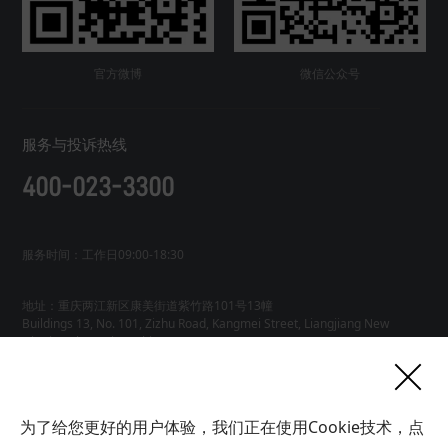
官方微博
微信公众号
服务与投诉热线
400-023-3300
服务时间：工作日09:00-18:30
地址：重庆两江新区康美街道紫竹路101号13幢
Buildings 13, No. 101, Zizhu Road, Kangmei Street, Liangjiang New
友情链接
为了给您更好的用户体验，我们正在使用Cookie技术，点
网站地图
工业AI智能体