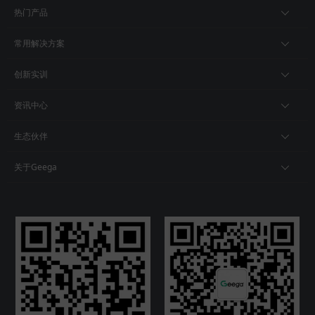
热门产品
常用解决方案
创新实训
资讯中心
生态伙伴
关于Geega