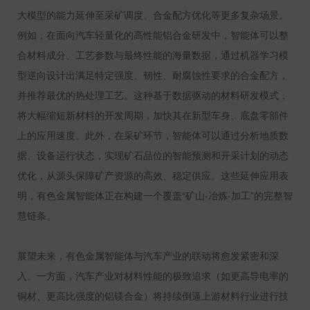
大模型的能力延伸至采矿调度、合金配方优化等更多复杂场景。
例如，在面向汽车轻量化的高性能铝合金研发中，智能体可以整
合材料成分、工艺参数与最终性能的海量数据，通过机器学习模
型逆向设计出满足特定强度、韧性、耐腐蚀性要求的合金配方，
并推荐最优的热处理工艺。这种基于数据驱动的材料研发模式，
将大幅缩短新材料的开发周期，加快其在新型车身、底盘零部件
上的应用速度。此外，在采矿环节，智能体可以通过分析地质数
据、设备运行状态，实现矿石品位的智能预测和开采计划的动态
优化，从源头保障矿产资源的高效、稳定供应。这些延伸应用表
明，有色金属智能体正在构建一个覆盖“矿山
-
冶炼
-
加工”的完整智
慧链条。
展望未来，有色金属智能体与汽车产业的联动将愈发紧密和深
入。一方面，汽车产业对材料性能的极致追求（如更高导电率的
铜材、更高比强度的铝镁合金）将持续倒逼上游材料行业进行技