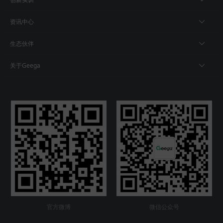
资讯中心
生态伙伴
关于Geega
官方微博
微信公众号