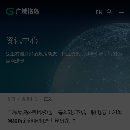
EN
产品中心
资讯中心
解决方案
这里有最新鲜的政策动态、行业资讯，也与你分享我们的
案例中心
点滴进步
创新实训
资讯中心
首页
/
资讯中心
/
正文
生态伙伴
广域铭岛x衢州极电 | 每2.5秒下线一颗电芯！AI如
关于Geega
何破解新能源制造世界难题 ？