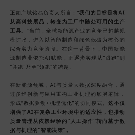
正如广域铭岛负责人所言：“
我们的目标是将AI
从高科技展品，转变为工厂中随处可用的生产
工具。
”当前，全球新能源产业的竞争已超越规
模扩张，进入以智能制造和绿色低碳为核心的
综合实力竞争阶段。在这一背景下，中国新能
源制造业依托AI赋能，正逐步实现从“跟跑”到
“并跑”乃至“领跑”的跨越。
在新能源领域，AI与质量大数据深度融合，通
过多维创新与应用重构工业机理的底层逻辑，
形成“数据驱动+机理优化”的协同模式。
这不仅
增强了AI在复杂工业环境中的适应性，也推动
质量管理从依赖经验的“人工操作”转向基于数
据与机理的“智能决策”。