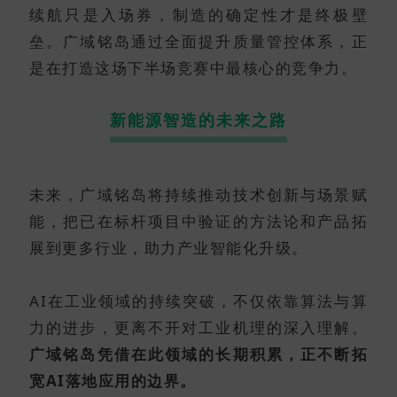
续航只是入场券，制造的确定性才是终极壁
垒。广域铭岛通过全面提升质量管控体系，正
是在打造这场下半场竞赛中最核心的竞争力。
新能源智造的未来之路
未来，广域铭岛将持续推动技术创新与场景赋
能，把已在标杆项目中验证的方法论和产品拓
展到更多行业，助力产业智能化升级。
AI在工业领域的持续突破，不仅依靠算法与算
力的进步，更离不开对工业机理的深入理解。
广域铭岛凭借在此领域的长期积累，正不断拓
宽AI落地应用的边界。