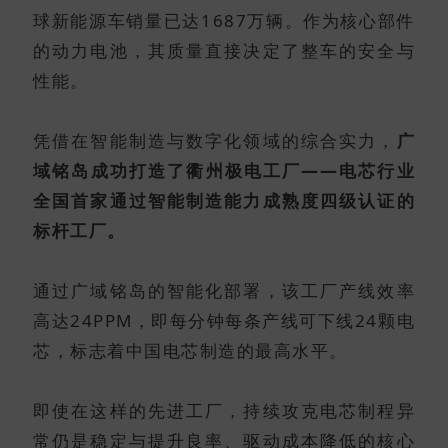
球新能源车销量已达1687万辆。作为核心部件
的动力电池，其质量直接决定了整车的安全与
性能。
凭借在智能制造与数字化领域的综合实力，
广
域铭岛成功打造了衢州极电工厂——电芯行业
全国首家通过智能制造能力成熟度四级认证的
标杆工厂。
通过广域铭岛的智能化部署，该工厂产线效率
高达24PPM，即每分钟每条产线可下线24颗电
芯，标志着中国电芯制造的最高水平。
即使在这样的先进工厂，持续攻克电芯制程异
常仍是稳定与提升良率、驱动成本降低的核心