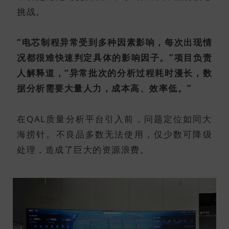
挑战。
“电芯制程异常受到多种因素影响，每次出现情
况都很难快速判定具体的影响因子。”项目负责
人解释道，“异常批次的分析过程耗时漫长，数
据分析需要大量人力，成本高、效率低。”
在QAL质量分析平台引入前，问题定位如同大
海捞针。不良品多数无法使用，仅少数可降级
处理，造成了巨大的资源浪费。