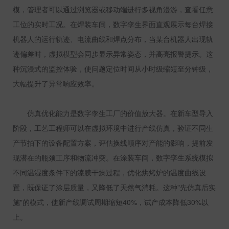
模，管理者可以通过浏览器或移动端进行多视角漫游，查看任意
工位的实时工况。在焊装车间，数字孪生界面直观展示每台焊接
机器人的运行轨迹、电流曲线和焊点分布，当某台机器人出现轨
迹偏差时，虚拟模型会同步显示异常姿态，并高亮报警提示。这
种沉浸式的监控体验，使问题定位时间从小时级缩短至分钟级，
大幅提升了异常响应效率。
仿真优化能力是数字孪生工厂的价值放大器。在新车型导入
阶段，工艺工程师可以在虚拟环境中进行产线仿真，验证不同生
产节拍下的设备配置方案，评估换线顺序对产能的影响，提前发
现潜在的瓶颈工序和物流冲突。在涂装车间，数字孪生系统模拟
不同温湿度条件下的漆膜干燥过程，优化烘烤炉的温度曲线设
置，既保证了涂层质量，又降低了天然气消耗。这种
"
先仿真后实
施
"
的模式，使新产线调试周期缩短
40%
，试产成本降低
30%
以
上。