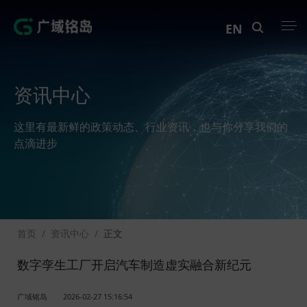
EN
产品中心
资讯中心
解决方案
这里有最新鲜的政策动态、行业资讯，也与你分享我们的
案例中心
点滴进步
创新实训
资讯中心
首页
/
资讯中心
/
正文
生态伙伴
数字孪生工厂开启汽车制造虚实融合新纪元
关于Geega
广域铭岛
2026-02-27 15:16:54