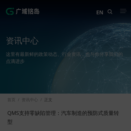
EN
产品中心
资讯中心
解决方案
这里有最新鲜的政策动态、行业资讯，也与你分享我们的
案例中心
点滴进步
创新实训
资讯中心
首页
/
资讯中心
/
正文
生态伙伴
QMS支持零缺陷管理：汽车制造的预防式质量转
关于Geega
型