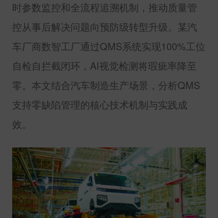
时参数监控和全流程追溯机制，推动质量管
控从事后解决问题向预防级转型升级。某汽
车厂商数智工厂通过
QMS
系统实现
100%
工位
自检自拦截闭环，
AI
视觉检测将瑕疵率降至
零。本文结合汽车制造生产场景，分析
QMS
支持零缺陷管理的核心技术机制与实践成
效。