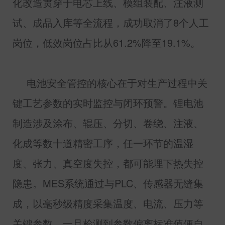
化改造贯穿于电芯上线、模组装配、注液测
试、成品入库等全流程，成功取消了
8
个人工
岗位，低效岗位占比从
61.2%
降至
19.1%
。
电池安全管控的核心在于对生产过程中关
键工艺参数的实时监控与闭环预警。锂电池
制造涉及涂布、辊压、分切、卷绕、注液、
化成等数十道精密工序，任一环节的温湿
度、张力、真空度失控，都可能埋下热失控
隐患。
MES
系统通过与
PLC
、传感器无缝集
成，以毫秒级精度采集温度、电流、压力等
关键参数，一旦检测到参数偏离标准值便自