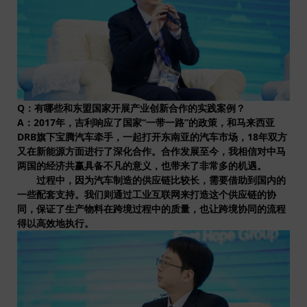
Q：有哪些和东盟国家开展产业创新合作的实践案例？
A：2017年，吉利响应了国家“一带一路”的政策，和马来西亚
DRB旗下宝腾汽车牵手，一起打开东南亚的汽车市场，18年双方
又在新能源方面进行了深化合作。合作发展至今，我相信对中马
两国的经济共赢具备不凡的意义，也带来了非常多的机遇。
过程中，因为汽车制造的供应链比较长，需要借助到国内的
一些配套支持。我们则通过工业互联网来打造这个供应链的协
同，保证了生产物料在跨境过程中的质量，也让跨境协同的流程
得以高效地执行。