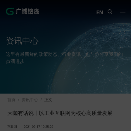
EN
产品中心
资讯中心
解决方案
这里有最新鲜的政策动态、行业资讯，也与你分享我们的
案例中心
点滴进步
创新实训
资讯中心
首页
/
资讯中心
/
正文
生态伙伴
大咖有话说丨以工业互联网为核心高质量发展
关于Geega
互联网
2021-09-17 10:25:29