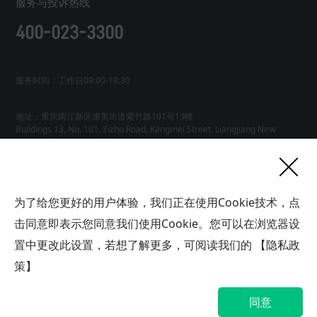
服务与投诉热线
400-023-3300
服务时间：工作日09:00-18:30
地址：重庆两江新区康美街道紫竹路101号13幢
Buildings 13, No. 101, Zizhu Road, Kangmei Street, Liangjiang New
友情链接
为了给您更好的用户体验，我们正在使用Cookie技术，点
网站地图
工业AI智能体
击同意即表示您同意我们使用Cookie。您可以在浏览器设
联系
置中更改此设置，若想了解更多，可阅读我们的
【隐私政
我们
版权所有广域铭岛数字科技有限公司 GYMD Digital Technology
Co.,
Ltd 渝ICP备2021001778号-1
策】
帮助中心
隐私政策
网站地图
同意
渝公网安备 50019002503563号