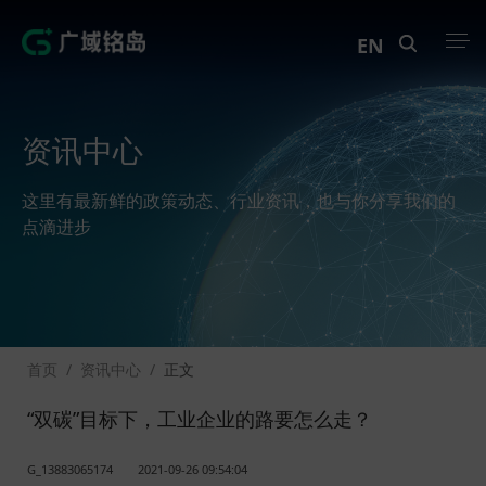
EN
产品中心
资讯中心
解决方案
这里有最新鲜的政策动态、行业资讯，也与你分享我们的
案例中心
点滴进步
创新实训
资讯中心
首页
/
资讯中心
/
正文
生态伙伴
“双碳”目标下，工业企业的路要怎么走？
关于Geega
G_13883065174
2021-09-26 09:54:04