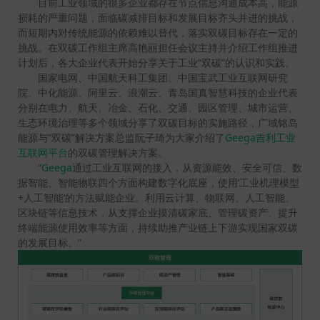
目前工业领域的很多企业都存在节点信息沟通成本高，能源
损耗的严重问题，面临碳减排目标和发展目标齐头并进的挑战，
而短期内对传统能源的依赖难以替代，落实双碳目标存在一定的
挑战。在双碳工作组主席高艳丽担任会议主持并介绍工作组推进
计划后，各大企业代表开始分享关于工业“双碳”的认识和实践。
国家电网、中国航天科工集团、中国宝武工业互联网研究
院、中化能源、阿里云、浪潮云、青岛国真智慧科技的企业代表
分别在电力、航天、冶金、石化、交通、园区管理、城市运营、
生态环境治理等多个领域分享了双碳目标的实施路径，广域铭岛
能源与“双碳”解决方案总监阮子琦为大家介绍了
Geega吉利工业
互联网平台
的双碳管理解决方案。
“
Geega
通过工业互联网的接入，从资源能效、安全可信、数
据智能、智能物联四个方面构建数字化底座，使用‘工业机理模型
+人工智能’的方法赋能企业。利用云计算、物联网、人工智能、
区块链等信息技术，从支撑企业摸清碳家底、管理碳资产、提升
终端能源使用效率等方面，持续助推产业链上下游实现国家双碳
的发展目标。”