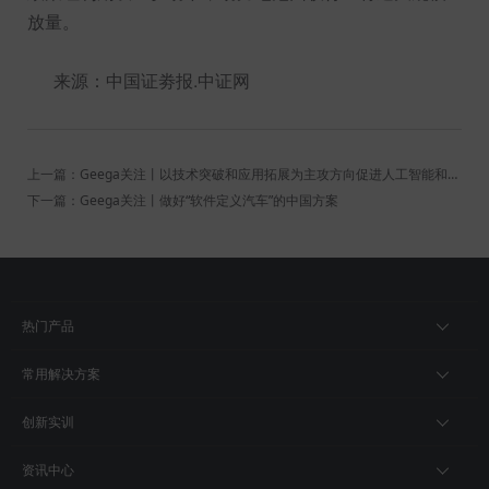
放量。
来源：中国证劵报.中证网
上一篇：Geega关注丨以技术突破和应用拓展为主攻方向促进人工智能和实体经济深度融合
下一篇：Geega关注丨做好“软件定义汽车”的中国方案
热门产品
常用解决方案
创新实训
资讯中心